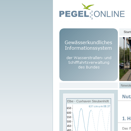
Start
Newsle
Nut
Elbe - Cuxhaven Steubenhöft
1. 
Das I