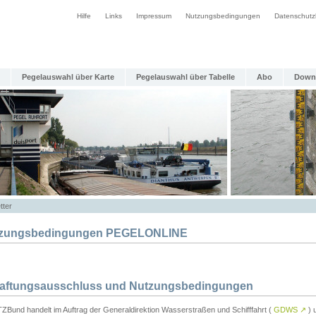
Hilfe
Links
Impressum
Nutzungsbedingungen
Datenschutz
Pegelauswahl über Karte
Pegelauswahl über Tabelle
Abo
Down
tter
zungsbedingungen PEGELONLINE
Haftungsausschluss und Nutzungsbedingungen
TZBund handelt im Auftrag der Generaldirektion Wasserstraßen und Schifffahrt (
GDWS
↗
) u