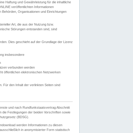
e Haftung und Gewährleistung für die inhaltliche
ELONLINE veröffentlichten Informationen
n Behörden, Organisationen und Einrichtungen
ieller Art, die aus der Nutzung bzw.
hnische Störungen entstanden sind, sind
rden. Dies geschieht auf der Grundlage der Lizenz
zung insbesondere
n
ätzen verbunden werden
ht öffentlichen elektronischen Netzwerken
n. Für den Inhalt der verlinkten Seiten sind
ienste und nach Rundfunkstaatsvertrag Abschnitt
 die Festlegungen der beiden Vorschriften sowie
hutzgesetz (BDSG).
endownload werden Informationen zu diesen
usschließlich in anonymisierter Form statistisch