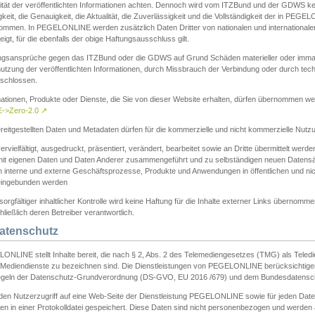
ität der veröffentlichten Informationen achten. Dennoch wird vom ITZBund und der GDWS kein
gkeit, die Genauigkeit, die Aktualität, die Zuverlässigkeit und die Vollständigkeit der in PEG
ommen. In PEGELONLINE werden zusätzlich Daten Dritter von nationalen und internationale
igt, für die ebenfalls der obige Haftungsausschluss gilt.
ngsansprüche gegen das ITZBund oder die GDWS auf Grund Schäden materieller oder immater
utzung der veröffentlichten Informationen, durch Missbrauch der Verbindung oder durch tec
schlossen.
mationen, Produkte oder Dienste, die Sie von dieser Website erhalten, dürfen übernommen we
->Zero-2.0
↗
reitgestellten Daten und Metadaten dürfen für die kommerzielle und nicht kommerzielle Nut
ervielfältigt, ausgedruckt, präsentiert, verändert, bearbeitet sowie an Dritte übermittelt werde
mit eigenen Daten und Daten Anderer zusammengeführt und zu selbständigen neuen Datens
in interne und externe Geschäftsprozesse, Produkte und Anwendungen in öffentlichen und nic
eingebunden werden
sorgfältiger inhaltlicher Kontrolle wird keine Haftung für die Inhalte externer Links übernomme
ließlich deren Betreiber verantwortlich.
Datenschutz
ONLINE stellt Inhalte bereit, die nach § 2, Abs. 2 des Telemediengesetzes (TMG) als Teled
s Mediendienste zu bezeichnen sind. Die Dienstleistungen von PEGELONLINE berücksichtigen
egeln der Datenschutz-Grundverordnung (DS-GVO, EU 2016 /679) und dem Bundesdatensc
eden Nutzerzugriff auf eine Web-Seite der Dienstleistung PEGELONLINE sowie für jeden Dat
en in einer Protokolldatei gespeichert. Diese Daten sind nicht personenbezogen und werden a