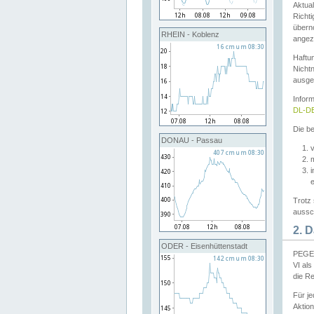
Aktual
Richti
übern
RHEIN - Koblenz
angeze
Haftu
Nichtn
ausge
Infor
DL-DE
Die be
DONAU - Passau
v
Trotz 
aussch
2. 
ODER - Eisenhüttenstadt
PEGEL
VI al
die R
Für j
Aktion