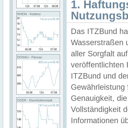
1. Haftun
Nutzungs
RHEIN - Koblenz
Das ITZBund han
Wasserstraßen u
aller Sorgfalt au
DONAU - Passau
veröffentlichte
ITZBund und de
Gewährleistung fü
Genauigkeit, die 
ODER - Eisenhüttenstadt
Vollständigkeit
Informationen 