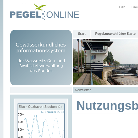
Hilfe
Link
Start
Pegelauswahl über Karte
Newsletter
Nutzungs
Elbe - Cuxhaven Steubenhöft