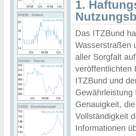
1. Haftun
Nutzungs
RHEIN - Koblenz
Das ITZBund han
Wasserstraßen u
aller Sorgfalt au
DONAU - Passau
veröffentlichte
ITZBund und de
Gewährleistung fü
Genauigkeit, die 
ODER - Eisenhüttenstadt
Vollständigkeit
Informationen 