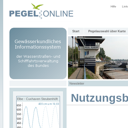
Hilfe
Link
Start
Pegelauswahl über Karte
Newsletter
Nutzungs
Elbe - Cuxhaven Steubenhöft