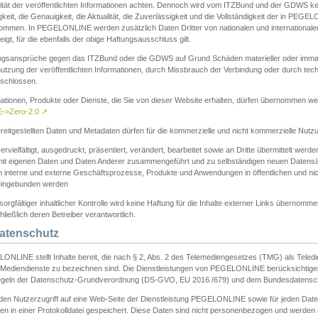
ität der veröffentlichten Informationen achten. Dennoch wird vom ITZBund und der GDWS kein
gkeit, die Genauigkeit, die Aktualität, die Zuverlässigkeit und die Vollständigkeit der in PEG
ommen. In PEGELONLINE werden zusätzlich Daten Dritter von nationalen und internationale
igt, für die ebenfalls der obige Haftungsausschluss gilt.
ngsansprüche gegen das ITZBund oder die GDWS auf Grund Schäden materieller oder immater
utzung der veröffentlichten Informationen, durch Missbrauch der Verbindung oder durch tec
schlossen.
mationen, Produkte oder Dienste, die Sie von dieser Website erhalten, dürfen übernommen we
->Zero-2.0
↗
reitgestellten Daten und Metadaten dürfen für die kommerzielle und nicht kommerzielle Nut
ervielfältigt, ausgedruckt, präsentiert, verändert, bearbeitet sowie an Dritte übermittelt werde
mit eigenen Daten und Daten Anderer zusammengeführt und zu selbständigen neuen Datens
in interne und externe Geschäftsprozesse, Produkte und Anwendungen in öffentlichen und nic
eingebunden werden
sorgfältiger inhaltlicher Kontrolle wird keine Haftung für die Inhalte externer Links übernomme
ließlich deren Betreiber verantwortlich.
Datenschutz
ONLINE stellt Inhalte bereit, die nach § 2, Abs. 2 des Telemediengesetzes (TMG) als Teled
s Mediendienste zu bezeichnen sind. Die Dienstleistungen von PEGELONLINE berücksichtigen
egeln der Datenschutz-Grundverordnung (DS-GVO, EU 2016 /679) und dem Bundesdatensc
eden Nutzerzugriff auf eine Web-Seite der Dienstleistung PEGELONLINE sowie für jeden Dat
en in einer Protokolldatei gespeichert. Diese Daten sind nicht personenbezogen und werden a