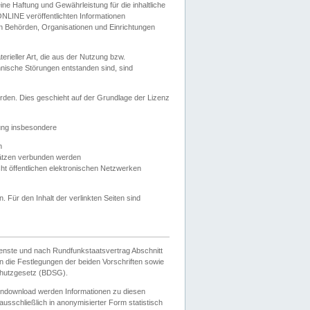
e Haftung und Gewährleistung für die inhaltliche
ELONLINE veröffentlichten Informationen
n Behörden, Organisationen und Einrichtungen
ieller Art, die aus der Nutzung bzw.
hnische Störungen entstanden sind, sind
rden. Dies geschieht auf der Grundlage der Lizenz
zung insbesondere
n
ätzen verbunden werden
ht öffentlichen elektronischen Netzwerken
n. Für den Inhalt der verlinkten Seiten sind
ienste und nach Rundfunkstaatsvertrag Abschnitt
 die Festlegungen der beiden Vorschriften sowie
hutzgesetz (BDSG).
endownload werden Informationen zu diesen
usschließlich in anonymisierter Form statistisch