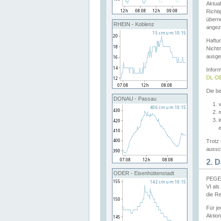
Aktual
Richti
übern
RHEIN - Koblenz
angeze
Haftu
Nichtn
ausge
Infor
DL-DE
Die be
DONAU - Passau
v
Trotz 
aussch
2. 
ODER - Eisenhüttenstadt
PEGEL
VI al
die R
Für j
Aktion