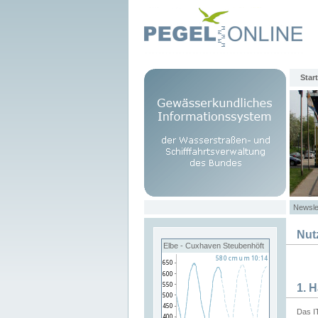
Start
Newsle
Nut
Elbe - Cuxhaven Steubenhöft
1. 
Das I