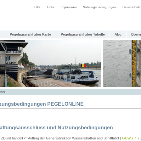
Hilfe
Links
Impressum
Nutzungsbedingungen
Datenschutz
Pegelauswahl über Karte
Pegelauswahl über Tabelle
Abo
Down
tter
zungsbedingungen PEGELONLINE
Haftungsausschluss und Nutzungsbedingungen
TZBund handelt im Auftrag der Generaldirektion Wasserstraßen und Schifffahrt (
GDWS
↗
) u