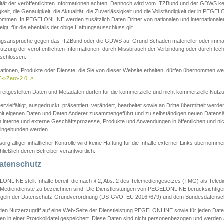
ität der veröffentlichten Informationen achten. Dennoch wird vom ITZBund und der GDWS kein
gkeit, die Genauigkeit, die Aktualität, die Zuverlässigkeit und die Vollständigkeit der in PEG
ommen. In PEGELONLINE werden zusätzlich Daten Dritter von nationalen und internationale
igt, für die ebenfalls der obige Haftungsausschluss gilt.
ngsansprüche gegen das ITZBund oder die GDWS auf Grund Schäden materieller oder immater
utzung der veröffentlichten Informationen, durch Missbrauch der Verbindung oder durch tec
schlossen.
mationen, Produkte oder Dienste, die Sie von dieser Website erhalten, dürfen übernommen we
->Zero-2.0
↗
reitgestellten Daten und Metadaten dürfen für die kommerzielle und nicht kommerzielle Nut
ervielfältigt, ausgedruckt, präsentiert, verändert, bearbeitet sowie an Dritte übermittelt werde
mit eigenen Daten und Daten Anderer zusammengeführt und zu selbständigen neuen Datens
in interne und externe Geschäftsprozesse, Produkte und Anwendungen in öffentlichen und nic
eingebunden werden
sorgfältiger inhaltlicher Kontrolle wird keine Haftung für die Inhalte externer Links übernomme
ließlich deren Betreiber verantwortlich.
Datenschutz
ONLINE stellt Inhalte bereit, die nach § 2, Abs. 2 des Telemediengesetzes (TMG) als Teled
s Mediendienste zu bezeichnen sind. Die Dienstleistungen von PEGELONLINE berücksichtigen
egeln der Datenschutz-Grundverordnung (DS-GVO, EU 2016 /679) und dem Bundesdatensc
eden Nutzerzugriff auf eine Web-Seite der Dienstleistung PEGELONLINE sowie für jeden Dat
en in einer Protokolldatei gespeichert. Diese Daten sind nicht personenbezogen und werden a