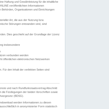
e Haftung und Gewährleistung für die inhaltliche
ELONLINE veröffentlichten Informationen
n Behörden, Organisationen und Einrichtungen
ieller Art, die aus der Nutzung bzw.
hnische Störungen entstanden sind, sind
rden. Dies geschieht auf der Grundlage der Lizenz
zung insbesondere
n
ätzen verbunden werden
ht öffentlichen elektronischen Netzwerken
n. Für den Inhalt der verlinkten Seiten sind
ienste und nach Rundfunkstaatsvertrag Abschnitt
 die Festlegungen der beiden Vorschriften sowie
hutzgesetz (BDSG).
endownload werden Informationen zu diesen
usschließlich in anonymisierter Form statistisch