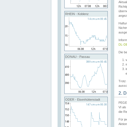
Aktual
Richti
übern
RHEIN - Koblenz
angeze
Haftu
Nichtn
ausge
Infor
DL-DE
Die be
DONAU - Passau
v
Trotz 
aussch
2. 
ODER - Eisenhüttenstadt
PEGEL
VI al
die R
Für j
Aktion