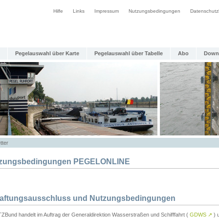
Hilfe
Links
Impressum
Nutzungsbedingungen
Datenschutz
Pegelauswahl über Karte
Pegelauswahl über Tabelle
Abo
Down
tter
zungsbedingungen PEGELONLINE
Haftungsausschluss und Nutzungsbedingungen
TZBund handelt im Auftrag der Generaldirektion Wasserstraßen und Schifffahrt (
GDWS
↗
) u