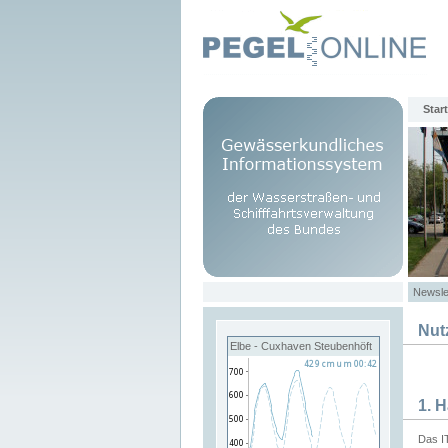
Start
Newsle
Nut
Elbe - Cuxhaven Steubenhöft
1. 
Das I