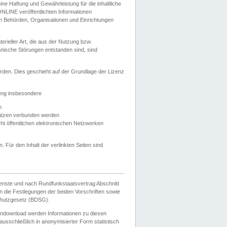
e Haftung und Gewährleistung für die inhaltliche
ELONLINE veröffentlichten Informationen
n Behörden, Organisationen und Einrichtungen
ieller Art, die aus der Nutzung bzw.
hnische Störungen entstanden sind, sind
rden. Dies geschieht auf der Grundlage der Lizenz
zung insbesondere
n
ätzen verbunden werden
ht öffentlichen elektronischen Netzwerken
n. Für den Inhalt der verlinkten Seiten sind
ienste und nach Rundfunkstaatsvertrag Abschnitt
 die Festlegungen der beiden Vorschriften sowie
hutzgesetz (BDSG).
endownload werden Informationen zu diesen
usschließlich in anonymisierter Form statistisch