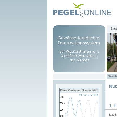
Start
Newsle
Nut
Elbe - Cuxhaven Steubenhöft
1. 
Das I