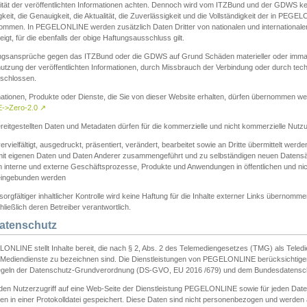
ität der veröffentlichten Informationen achten. Dennoch wird vom ITZBund und der GDWS kein
gkeit, die Genauigkeit, die Aktualität, die Zuverlässigkeit und die Vollständigkeit der in PEG
ommen. In PEGELONLINE werden zusätzlich Daten Dritter von nationalen und internationale
igt, für die ebenfalls der obige Haftungsausschluss gilt.
ngsansprüche gegen das ITZBund oder die GDWS auf Grund Schäden materieller oder immater
utzung der veröffentlichten Informationen, durch Missbrauch der Verbindung oder durch tec
schlossen.
mationen, Produkte oder Dienste, die Sie von dieser Website erhalten, dürfen übernommen we
->Zero-2.0
↗
reitgestellten Daten und Metadaten dürfen für die kommerzielle und nicht kommerzielle Nut
ervielfältigt, ausgedruckt, präsentiert, verändert, bearbeitet sowie an Dritte übermittelt werde
mit eigenen Daten und Daten Anderer zusammengeführt und zu selbständigen neuen Datens
in interne und externe Geschäftsprozesse, Produkte und Anwendungen in öffentlichen und nic
eingebunden werden
sorgfältiger inhaltlicher Kontrolle wird keine Haftung für die Inhalte externer Links übernomme
ließlich deren Betreiber verantwortlich.
Datenschutz
ONLINE stellt Inhalte bereit, die nach § 2, Abs. 2 des Telemediengesetzes (TMG) als Teled
s Mediendienste zu bezeichnen sind. Die Dienstleistungen von PEGELONLINE berücksichtigen
egeln der Datenschutz-Grundverordnung (DS-GVO, EU 2016 /679) und dem Bundesdatensc
eden Nutzerzugriff auf eine Web-Seite der Dienstleistung PEGELONLINE sowie für jeden Dat
en in einer Protokolldatei gespeichert. Diese Daten sind nicht personenbezogen und werden a