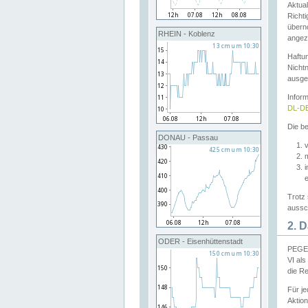
Aktual
Richti
übern
RHEIN - Koblenz
angeze
Haftu
Nichtn
ausge
Infor
DL-DE
Die be
DONAU - Passau
v
Trotz 
aussch
2. 
ODER - Eisenhüttenstadt
PEGEL
VI al
die R
Für j
Aktion