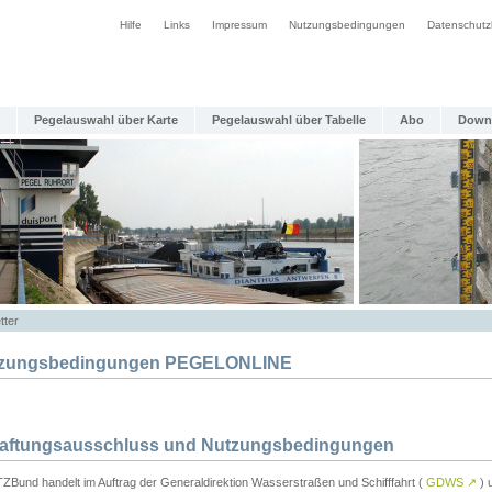
Hilfe
Links
Impressum
Nutzungsbedingungen
Datenschutz
Pegelauswahl über Karte
Pegelauswahl über Tabelle
Abo
Down
tter
zungsbedingungen PEGELONLINE
Haftungsausschluss und Nutzungsbedingungen
TZBund handelt im Auftrag der Generaldirektion Wasserstraßen und Schifffahrt (
GDWS
↗
) u