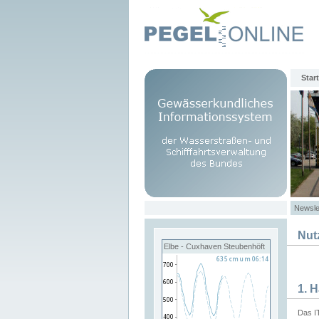
Start
Newsle
Nut
Elbe - Cuxhaven Steubenhöft
1. 
Das I