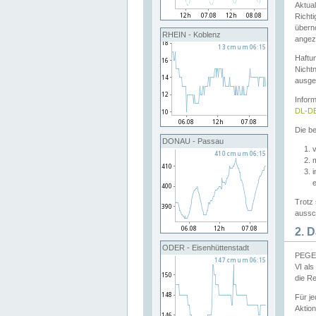
Aktual
Richti
übern
RHEIN - Koblenz
angeze
Haftu
Nichtn
ausge
Infor
DL-DE
Die be
DONAU - Passau
v
Trotz 
aussch
2. 
ODER - Eisenhüttenstadt
PEGEL
VI al
die R
Für j
Aktion