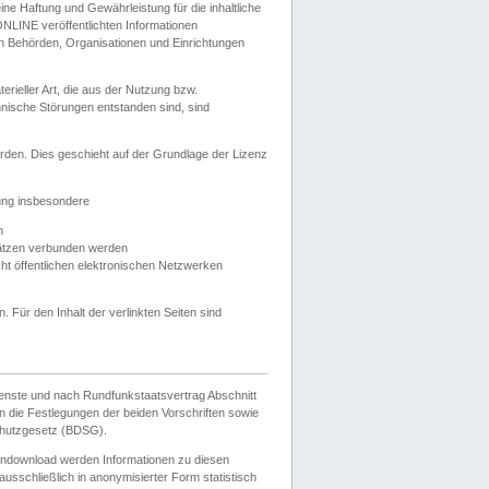
e Haftung und Gewährleistung für die inhaltliche
ELONLINE veröffentlichten Informationen
n Behörden, Organisationen und Einrichtungen
ieller Art, die aus der Nutzung bzw.
hnische Störungen entstanden sind, sind
rden. Dies geschieht auf der Grundlage der Lizenz
zung insbesondere
n
ätzen verbunden werden
ht öffentlichen elektronischen Netzwerken
n. Für den Inhalt der verlinkten Seiten sind
ienste und nach Rundfunkstaatsvertrag Abschnitt
 die Festlegungen der beiden Vorschriften sowie
hutzgesetz (BDSG).
endownload werden Informationen zu diesen
usschließlich in anonymisierter Form statistisch