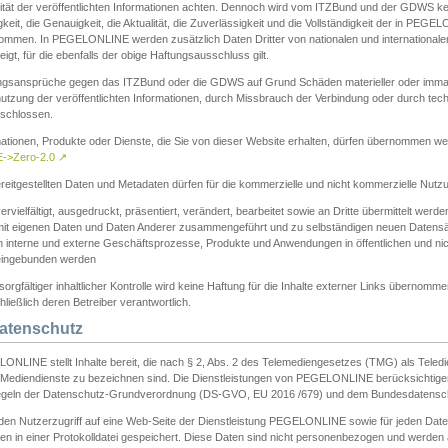
ität der veröffentlichten Informationen achten. Dennoch wird vom ITZBund und der GDWS kein
gkeit, die Genauigkeit, die Aktualität, die Zuverlässigkeit und die Vollständigkeit der in PEG
ommen. In PEGELONLINE werden zusätzlich Daten Dritter von nationalen und internationale
igt, für die ebenfalls der obige Haftungsausschluss gilt.
ngsansprüche gegen das ITZBund oder die GDWS auf Grund Schäden materieller oder immater
utzung der veröffentlichten Informationen, durch Missbrauch der Verbindung oder durch tec
schlossen.
mationen, Produkte oder Dienste, die Sie von dieser Website erhalten, dürfen übernommen we
->Zero-2.0
↗
reitgestellten Daten und Metadaten dürfen für die kommerzielle und nicht kommerzielle Nut
ervielfältigt, ausgedruckt, präsentiert, verändert, bearbeitet sowie an Dritte übermittelt werde
mit eigenen Daten und Daten Anderer zusammengeführt und zu selbständigen neuen Datens
in interne und externe Geschäftsprozesse, Produkte und Anwendungen in öffentlichen und nic
eingebunden werden
sorgfältiger inhaltlicher Kontrolle wird keine Haftung für die Inhalte externer Links übernomme
ließlich deren Betreiber verantwortlich.
Datenschutz
ONLINE stellt Inhalte bereit, die nach § 2, Abs. 2 des Telemediengesetzes (TMG) als Teled
s Mediendienste zu bezeichnen sind. Die Dienstleistungen von PEGELONLINE berücksichtigen
egeln der Datenschutz-Grundverordnung (DS-GVO, EU 2016 /679) und dem Bundesdatensc
eden Nutzerzugriff auf eine Web-Seite der Dienstleistung PEGELONLINE sowie für jeden Dat
en in einer Protokolldatei gespeichert. Diese Daten sind nicht personenbezogen und werden a