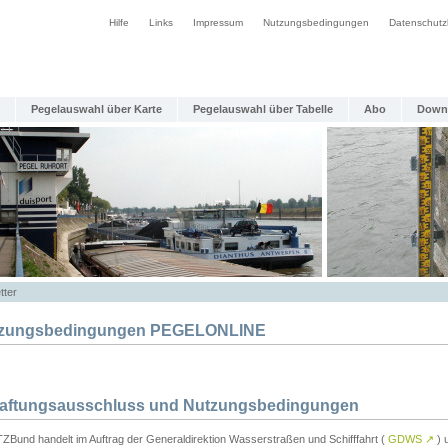
Hilfe
Links
Impressum
Nutzungsbedingungen
Datenschutz
Pegelauswahl über Karte
Pegelauswahl über Tabelle
Abo
Down
tter
zungsbedingungen PEGELONLINE
Haftungsausschluss und Nutzungsbedingungen
TZBund handelt im Auftrag der Generaldirektion Wasserstraßen und Schifffahrt (
GDWS
↗
) u