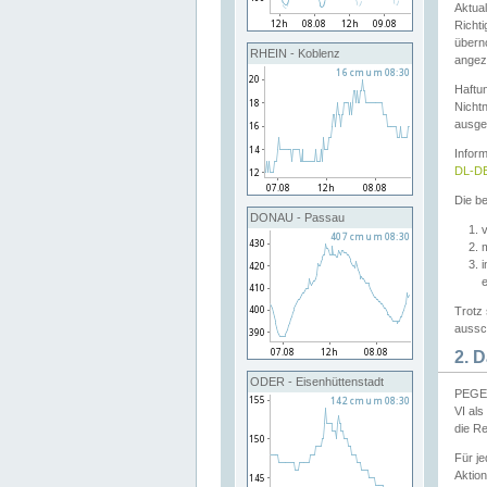
Aktual
Richti
übern
RHEIN - Koblenz
angeze
Haftu
Nichtn
ausge
Infor
DL-DE
Die be
DONAU - Passau
v
Trotz 
aussch
2. 
ODER - Eisenhüttenstadt
PEGEL
VI al
die R
Für j
Aktion