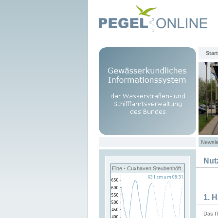
Start
Newsle
Nut
Elbe - Cuxhaven Steubenhöft
1. 
Das I