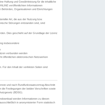
e Haftung und Gewährleistung für die inhaltliche
ELONLINE veröffentlichten Informationen
n Behörden, Organisationen und Einrichtungen
ieller Art, die aus der Nutzung bzw.
hnische Störungen entstanden sind, sind
rden. Dies geschieht auf der Grundlage der Lizenz
zung insbesondere
n
ätzen verbunden werden
ht öffentlichen elektronischen Netzwerken
n. Für den Inhalt der verlinkten Seiten sind
ienste und nach Rundfunkstaatsvertrag Abschnitt
 die Festlegungen der beiden Vorschriften sowie
hutzgesetz (BDSG).
endownload werden Informationen zu diesen
usschließlich in anonymisierter Form statistisch