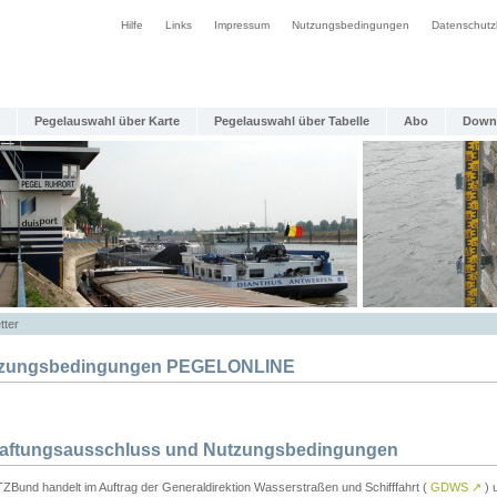
Hilfe
Links
Impressum
Nutzungsbedingungen
Datenschutz
Pegelauswahl über Karte
Pegelauswahl über Tabelle
Abo
Down
tter
zungsbedingungen PEGELONLINE
Haftungsausschluss und Nutzungsbedingungen
TZBund handelt im Auftrag der Generaldirektion Wasserstraßen und Schifffahrt (
GDWS
↗
) u