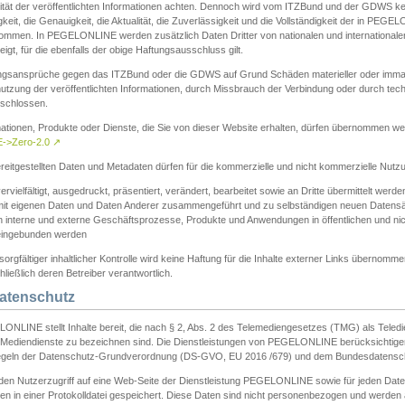
ität der veröffentlichten Informationen achten. Dennoch wird vom ITZBund und der GDWS kein
gkeit, die Genauigkeit, die Aktualität, die Zuverlässigkeit und die Vollständigkeit der in PEG
ommen. In PEGELONLINE werden zusätzlich Daten Dritter von nationalen und internationale
igt, für die ebenfalls der obige Haftungsausschluss gilt.
ngsansprüche gegen das ITZBund oder die GDWS auf Grund Schäden materieller oder immater
utzung der veröffentlichten Informationen, durch Missbrauch der Verbindung oder durch tec
schlossen.
mationen, Produkte oder Dienste, die Sie von dieser Website erhalten, dürfen übernommen we
->Zero-2.0
↗
reitgestellten Daten und Metadaten dürfen für die kommerzielle und nicht kommerzielle Nut
ervielfältigt, ausgedruckt, präsentiert, verändert, bearbeitet sowie an Dritte übermittelt werde
mit eigenen Daten und Daten Anderer zusammengeführt und zu selbständigen neuen Datens
in interne und externe Geschäftsprozesse, Produkte und Anwendungen in öffentlichen und nic
eingebunden werden
sorgfältiger inhaltlicher Kontrolle wird keine Haftung für die Inhalte externer Links übernomme
ließlich deren Betreiber verantwortlich.
Datenschutz
ONLINE stellt Inhalte bereit, die nach § 2, Abs. 2 des Telemediengesetzes (TMG) als Teled
s Mediendienste zu bezeichnen sind. Die Dienstleistungen von PEGELONLINE berücksichtigen
egeln der Datenschutz-Grundverordnung (DS-GVO, EU 2016 /679) und dem Bundesdatensc
eden Nutzerzugriff auf eine Web-Seite der Dienstleistung PEGELONLINE sowie für jeden Dat
en in einer Protokolldatei gespeichert. Diese Daten sind nicht personenbezogen und werden a