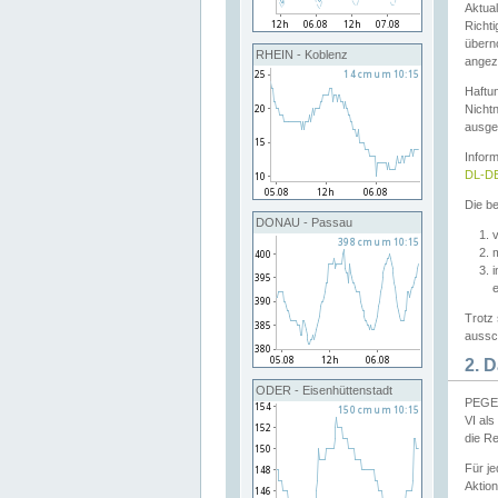
Aktual
Richti
übern
RHEIN - Koblenz
angeze
Haftu
Nichtn
ausge
Infor
DL-DE
Die be
DONAU - Passau
v
Trotz 
aussch
2. 
ODER - Eisenhüttenstadt
PEGEL
VI al
die R
Für j
Aktion