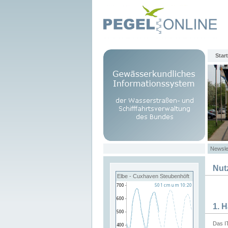
Start
Newsle
Nut
Elbe - Cuxhaven Steubenhöft
1. 
Das I