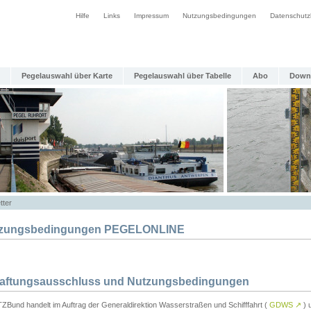
Hilfe
Links
Impressum
Nutzungsbedingungen
Datenschutz
Pegelauswahl über Karte
Pegelauswahl über Tabelle
Abo
Down
tter
zungsbedingungen PEGELONLINE
Haftungsausschluss und Nutzungsbedingungen
TZBund handelt im Auftrag der Generaldirektion Wasserstraßen und Schifffahrt (
GDWS
↗
) u