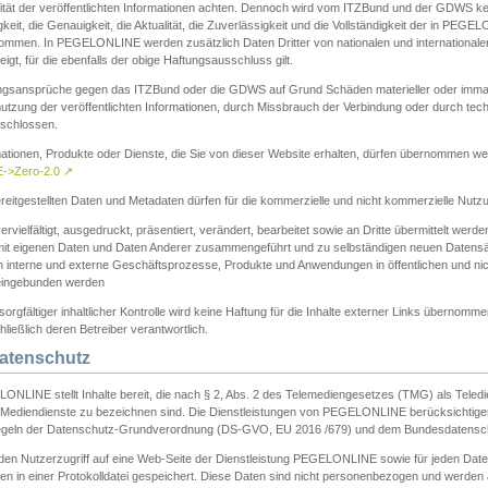
ität der veröffentlichten Informationen achten. Dennoch wird vom ITZBund und der GDWS kein
gkeit, die Genauigkeit, die Aktualität, die Zuverlässigkeit und die Vollständigkeit der in PEG
ommen. In PEGELONLINE werden zusätzlich Daten Dritter von nationalen und internationale
igt, für die ebenfalls der obige Haftungsausschluss gilt.
ngsansprüche gegen das ITZBund oder die GDWS auf Grund Schäden materieller oder immater
utzung der veröffentlichten Informationen, durch Missbrauch der Verbindung oder durch tec
schlossen.
mationen, Produkte oder Dienste, die Sie von dieser Website erhalten, dürfen übernommen we
->Zero-2.0
↗
reitgestellten Daten und Metadaten dürfen für die kommerzielle und nicht kommerzielle Nut
ervielfältigt, ausgedruckt, präsentiert, verändert, bearbeitet sowie an Dritte übermittelt werde
mit eigenen Daten und Daten Anderer zusammengeführt und zu selbständigen neuen Datens
in interne und externe Geschäftsprozesse, Produkte und Anwendungen in öffentlichen und nic
eingebunden werden
sorgfältiger inhaltlicher Kontrolle wird keine Haftung für die Inhalte externer Links übernomme
ließlich deren Betreiber verantwortlich.
Datenschutz
ONLINE stellt Inhalte bereit, die nach § 2, Abs. 2 des Telemediengesetzes (TMG) als Teled
s Mediendienste zu bezeichnen sind. Die Dienstleistungen von PEGELONLINE berücksichtigen
egeln der Datenschutz-Grundverordnung (DS-GVO, EU 2016 /679) und dem Bundesdatensc
eden Nutzerzugriff auf eine Web-Seite der Dienstleistung PEGELONLINE sowie für jeden Dat
en in einer Protokolldatei gespeichert. Diese Daten sind nicht personenbezogen und werden a