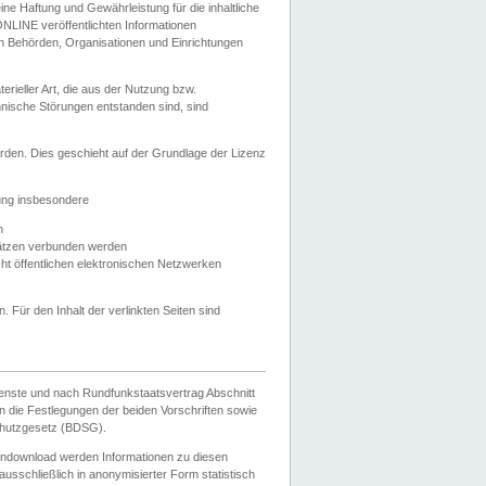
e Haftung und Gewährleistung für die inhaltliche
ELONLINE veröffentlichten Informationen
n Behörden, Organisationen und Einrichtungen
ieller Art, die aus der Nutzung bzw.
hnische Störungen entstanden sind, sind
rden. Dies geschieht auf der Grundlage der Lizenz
zung insbesondere
n
ätzen verbunden werden
ht öffentlichen elektronischen Netzwerken
n. Für den Inhalt der verlinkten Seiten sind
ienste und nach Rundfunkstaatsvertrag Abschnitt
 die Festlegungen der beiden Vorschriften sowie
hutzgesetz (BDSG).
endownload werden Informationen zu diesen
usschließlich in anonymisierter Form statistisch