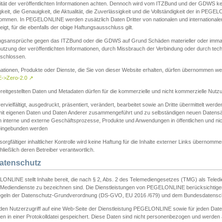
ität der veröffentlichten Informationen achten. Dennoch wird vom ITZBund und der GDWS kein
gkeit, die Genauigkeit, die Aktualität, die Zuverlässigkeit und die Vollständigkeit der in PEG
ommen. In PEGELONLINE werden zusätzlich Daten Dritter von nationalen und internationale
igt, für die ebenfalls der obige Haftungsausschluss gilt.
ngsansprüche gegen das ITZBund oder die GDWS auf Grund Schäden materieller oder immater
utzung der veröffentlichten Informationen, durch Missbrauch der Verbindung oder durch tec
schlossen.
mationen, Produkte oder Dienste, die Sie von dieser Website erhalten, dürfen übernommen we
->Zero-2.0
↗
reitgestellten Daten und Metadaten dürfen für die kommerzielle und nicht kommerzielle Nut
ervielfältigt, ausgedruckt, präsentiert, verändert, bearbeitet sowie an Dritte übermittelt werde
mit eigenen Daten und Daten Anderer zusammengeführt und zu selbständigen neuen Datens
in interne und externe Geschäftsprozesse, Produkte und Anwendungen in öffentlichen und nic
eingebunden werden
sorgfältiger inhaltlicher Kontrolle wird keine Haftung für die Inhalte externer Links übernomme
ließlich deren Betreiber verantwortlich.
Datenschutz
ONLINE stellt Inhalte bereit, die nach § 2, Abs. 2 des Telemediengesetzes (TMG) als Teled
s Mediendienste zu bezeichnen sind. Die Dienstleistungen von PEGELONLINE berücksichtigen
egeln der Datenschutz-Grundverordnung (DS-GVO, EU 2016 /679) und dem Bundesdatensc
eden Nutzerzugriff auf eine Web-Seite der Dienstleistung PEGELONLINE sowie für jeden Dat
en in einer Protokolldatei gespeichert. Diese Daten sind nicht personenbezogen und werden a