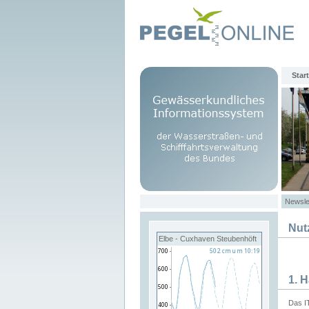
Start
Newsle
Nut
Elbe - Cuxhaven Steubenhöft
1. 
Das I