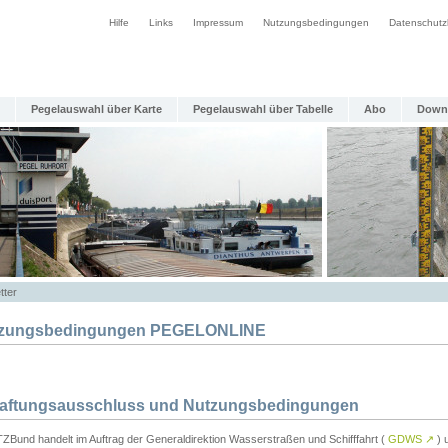
Hilfe
Links
Impressum
Nutzungsbedingungen
Datenschutz
Pegelauswahl über Karte
Pegelauswahl über Tabelle
Abo
Down
tter
zungsbedingungen PEGELONLINE
Haftungsausschluss und Nutzungsbedingungen
TZBund handelt im Auftrag der Generaldirektion Wasserstraßen und Schifffahrt (
GDWS
↗
) u