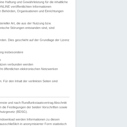
e Haftung und Gewährleistung für die inhaltliche
ELONLINE veröffentlichten Informationen
n Behörden, Organisationen und Einrichtungen
ieller Art, die aus der Nutzung bzw.
hnische Störungen entstanden sind, sind
rden. Dies geschieht auf der Grundlage der Lizenz
zung insbesondere
n
ätzen verbunden werden
ht öffentlichen elektronischen Netzwerken
n. Für den Inhalt der verlinkten Seiten sind
ienste und nach Rundfunkstaatsvertrag Abschnitt
 die Festlegungen der beiden Vorschriften sowie
hutzgesetz (BDSG).
endownload werden Informationen zu diesen
usschließlich in anonymisierter Form statistisch