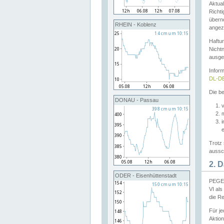
Aktual
Richti
übern
RHEIN - Koblenz
angeze
Haftu
Nichtn
ausge
Infor
DL-DE
Die be
DONAU - Passau
v
Trotz 
aussch
2. 
ODER - Eisenhüttenstadt
PEGEL
VI al
die R
Für j
Aktion