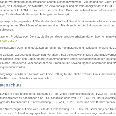
ität der veröffentlichten Informationen achten. Dennoch wird vom ITZBund und der GDWS kein
gkeit, die Genauigkeit, die Aktualität, die Zuverlässigkeit und die Vollständigkeit der in PEG
ommen. In PEGELONLINE werden zusätzlich Daten Dritter von nationalen und internationale
igt, für die ebenfalls der obige Haftungsausschluss gilt.
ngsansprüche gegen das ITZBund oder die GDWS auf Grund Schäden materieller oder immater
utzung der veröffentlichten Informationen, durch Missbrauch der Verbindung oder durch tec
schlossen.
mationen, Produkte oder Dienste, die Sie von dieser Website erhalten, dürfen übernommen we
->Zero-2.0
↗
reitgestellten Daten und Metadaten dürfen für die kommerzielle und nicht kommerzielle Nut
ervielfältigt, ausgedruckt, präsentiert, verändert, bearbeitet sowie an Dritte übermittelt werde
mit eigenen Daten und Daten Anderer zusammengeführt und zu selbständigen neuen Datens
in interne und externe Geschäftsprozesse, Produkte und Anwendungen in öffentlichen und nic
eingebunden werden
sorgfältiger inhaltlicher Kontrolle wird keine Haftung für die Inhalte externer Links übernomme
ließlich deren Betreiber verantwortlich.
Datenschutz
ONLINE stellt Inhalte bereit, die nach § 2, Abs. 2 des Telemediengesetzes (TMG) als Teled
s Mediendienste zu bezeichnen sind. Die Dienstleistungen von PEGELONLINE berücksichtigen
egeln der Datenschutz-Grundverordnung (DS-GVO, EU 2016 /679) und dem Bundesdatensc
eden Nutzerzugriff auf eine Web-Seite der Dienstleistung PEGELONLINE sowie für jeden Dat
en in einer Protokolldatei gespeichert. Diese Daten sind nicht personenbezogen und werden a