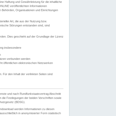
e Haftung und Gewährleistung für die inhaltliche
ELONLINE veröffentlichten Informationen
n Behörden, Organisationen und Einrichtungen
ieller Art, die aus der Nutzung bzw.
hnische Störungen entstanden sind, sind
rden. Dies geschieht auf der Grundlage der Lizenz
zung insbesondere
n
ätzen verbunden werden
ht öffentlichen elektronischen Netzwerken
n. Für den Inhalt der verlinkten Seiten sind
ienste und nach Rundfunkstaatsvertrag Abschnitt
 die Festlegungen der beiden Vorschriften sowie
hutzgesetz (BDSG).
endownload werden Informationen zu diesen
usschließlich in anonymisierter Form statistisch