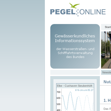
Start
Newsle
Nut
Elbe - Cuxhaven Steubenhöft
1. 
Das I