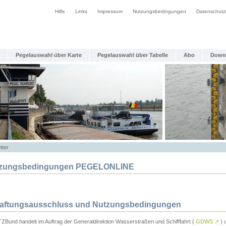
Hilfe
Links
Impressum
Nutzungsbedingungen
Datenschutz
Pegelauswahl über Karte
Pegelauswahl über Tabelle
Abo
Down
tter
zungsbedingungen PEGELONLINE
Haftungsausschluss und Nutzungsbedingungen
TZBund handelt im Auftrag der Generaldirektion Wasserstraßen und Schifffahrt (
GDWS
↗
) u