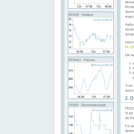
Aktual
Richti
übern
RHEIN - Koblenz
angeze
Haftu
Nichtn
ausge
Infor
DL-DE
Die be
DONAU - Passau
v
Trotz 
aussch
2. 
ODER - Eisenhüttenstadt
PEGEL
VI al
die R
Für j
Aktion