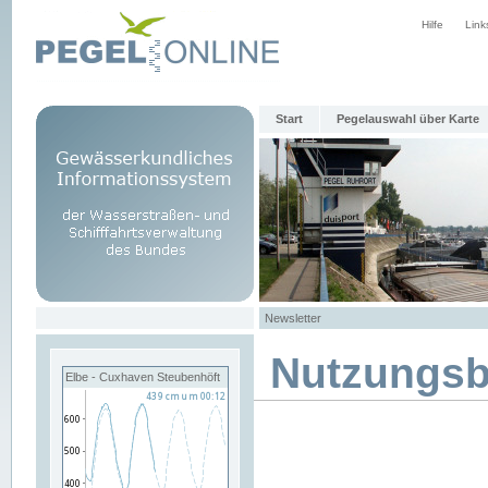
Hilfe
Link
Start
Pegelauswahl über Karte
Newsletter
Nutzungs
Elbe - Cuxhaven Steubenhöft