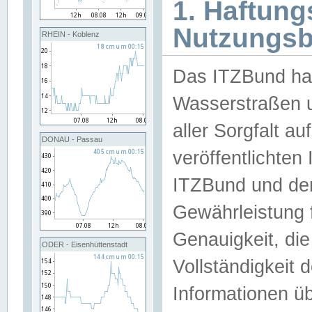
1. Haftun
Nutzungs
RHEIN - Koblenz
Das ITZBund han
Wasserstraßen u
aller Sorgfalt au
DONAU - Passau
veröffentlichte
ITZBund und de
Gewährleistung fü
Genauigkeit, die 
ODER - Eisenhüttenstadt
Vollständigkeit
Informationen 