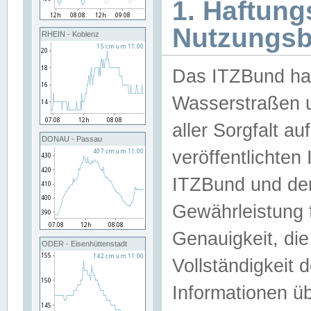
1. Haftun
Nutzungs
RHEIN - Koblenz
Das ITZBund han
Wasserstraßen u
aller Sorgfalt au
DONAU - Passau
veröffentlichte
ITZBund und de
Gewährleistung fü
Genauigkeit, die 
ODER - Eisenhüttenstadt
Vollständigkeit
Informationen 