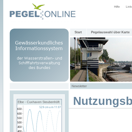
Hilfe
Link
Start
Pegelauswahl über Karte
Newsletter
Nutzungs
Elbe - Cuxhaven Steubenhöft