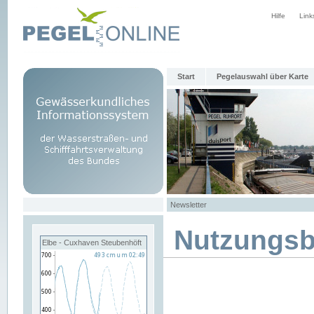
Hilfe
Link
Start
Pegelauswahl über Karte
Newsletter
Nutzungs
Elbe - Cuxhaven Steubenhöft