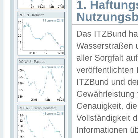
1. Haftun
Nutzungs
RHEIN - Koblenz
Das ITZBund han
Wasserstraßen u
aller Sorgfalt au
DONAU - Passau
veröffentlichte
ITZBund und de
Gewährleistung fü
Genauigkeit, die 
ODER - Eisenhüttenstadt
Vollständigkeit
Informationen 