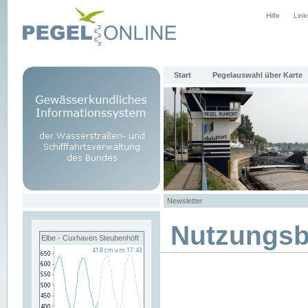
Hilfe
Link
Start
Pegelauswahl über Karte
Newsletter
Nutzungs
Elbe - Cuxhaven Steubenhöft