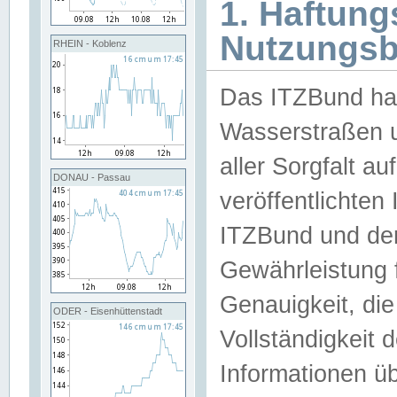
1. Haftun
Nutzungs
RHEIN - Koblenz
Das ITZBund han
Wasserstraßen u
aller Sorgfalt au
DONAU - Passau
veröffentlichte
ITZBund und de
Gewährleistung fü
Genauigkeit, die 
ODER - Eisenhüttenstadt
Vollständigkeit
Informationen 