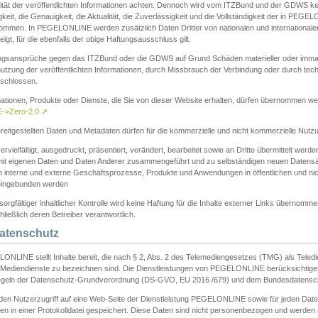
ität der veröffentlichten Informationen achten. Dennoch wird vom ITZBund und der GDWS kein
gkeit, die Genauigkeit, die Aktualität, die Zuverlässigkeit und die Vollständigkeit der in PEG
ommen. In PEGELONLINE werden zusätzlich Daten Dritter von nationalen und internationale
igt, für die ebenfalls der obige Haftungsausschluss gilt.
ngsansprüche gegen das ITZBund oder die GDWS auf Grund Schäden materieller oder immater
utzung der veröffentlichten Informationen, durch Missbrauch der Verbindung oder durch tec
schlossen.
mationen, Produkte oder Dienste, die Sie von dieser Website erhalten, dürfen übernommen we
->Zero-2.0
↗
reitgestellten Daten und Metadaten dürfen für die kommerzielle und nicht kommerzielle Nut
ervielfältigt, ausgedruckt, präsentiert, verändert, bearbeitet sowie an Dritte übermittelt werde
mit eigenen Daten und Daten Anderer zusammengeführt und zu selbständigen neuen Datens
in interne und externe Geschäftsprozesse, Produkte und Anwendungen in öffentlichen und nic
eingebunden werden
sorgfältiger inhaltlicher Kontrolle wird keine Haftung für die Inhalte externer Links übernomme
ließlich deren Betreiber verantwortlich.
Datenschutz
ONLINE stellt Inhalte bereit, die nach § 2, Abs. 2 des Telemediengesetzes (TMG) als Teled
s Mediendienste zu bezeichnen sind. Die Dienstleistungen von PEGELONLINE berücksichtigen
egeln der Datenschutz-Grundverordnung (DS-GVO, EU 2016 /679) und dem Bundesdatensc
eden Nutzerzugriff auf eine Web-Seite der Dienstleistung PEGELONLINE sowie für jeden Dat
en in einer Protokolldatei gespeichert. Diese Daten sind nicht personenbezogen und werden a