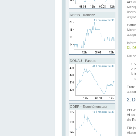
Aktual
Richti
übern
RHEIN - Koblenz
angeze
Haftu
Nichtn
ausge
Infor
DL-DE
Die be
DONAU - Passau
v
Trotz 
aussch
2. 
ODER - Eisenhüttenstadt
PEGEL
VI al
die R
Für j
Aktion