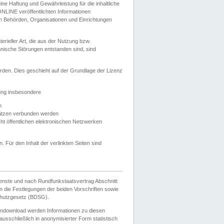
e Haftung und Gewährleistung für die inhaltliche
ELONLINE veröffentlichten Informationen
n Behörden, Organisationen und Einrichtungen
ieller Art, die aus der Nutzung bzw.
hnische Störungen entstanden sind, sind
rden. Dies geschieht auf der Grundlage der Lizenz
zung insbesondere
n
ätzen verbunden werden
ht öffentlichen elektronischen Netzwerken
n. Für den Inhalt der verlinkten Seiten sind
ienste und nach Rundfunkstaatsvertrag Abschnitt
 die Festlegungen der beiden Vorschriften sowie
hutzgesetz (BDSG).
endownload werden Informationen zu diesen
usschließlich in anonymisierter Form statistisch