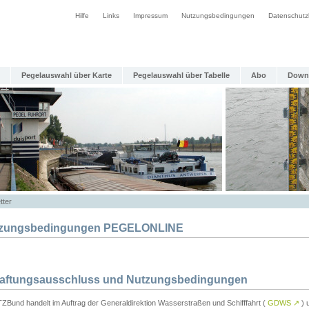
Hilfe
Links
Impressum
Nutzungsbedingungen
Datenschutz
Pegelauswahl über Karte
Pegelauswahl über Tabelle
Abo
Down
tter
zungsbedingungen PEGELONLINE
Haftungsausschluss und Nutzungsbedingungen
TZBund handelt im Auftrag der Generaldirektion Wasserstraßen und Schifffahrt (
GDWS
↗
) u