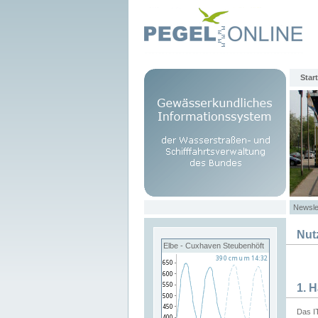
Start
Newsle
Nut
Elbe - Cuxhaven Steubenhöft
1. 
Das I