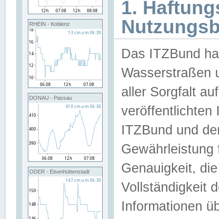
1. Haftun
Nutzungs
RHEIN - Koblenz
Das ITZBund han
Wasserstraßen u
aller Sorgfalt au
DONAU - Passau
veröffentlichte
ITZBund und de
Gewährleistung fü
Genauigkeit, die 
ODER - Eisenhüttenstadt
Vollständigkeit
Informationen 