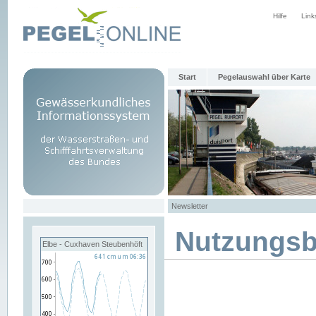
Hilfe
Link
Start
Pegelauswahl über Karte
Newsletter
Nutzungs
Elbe - Cuxhaven Steubenhöft