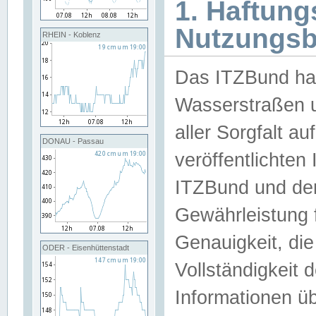
1. Haftun
Nutzungs
RHEIN - Koblenz
Das ITZBund han
Wasserstraßen u
aller Sorgfalt au
DONAU - Passau
veröffentlichte
ITZBund und de
Gewährleistung fü
Genauigkeit, die 
ODER - Eisenhüttenstadt
Vollständigkeit
Informationen 