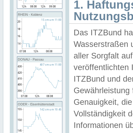
1. Haftun
Nutzungs
RHEIN - Koblenz
Das ITZBund han
Wasserstraßen u
aller Sorgfalt au
DONAU - Passau
veröffentlichte
ITZBund und de
Gewährleistung fü
Genauigkeit, die 
ODER - Eisenhüttenstadt
Vollständigkeit
Informationen 