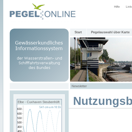
Hilfe
Link
Start
Pegelauswahl über Karte
Newsletter
Nutzungs
Elbe - Cuxhaven Steubenhöft