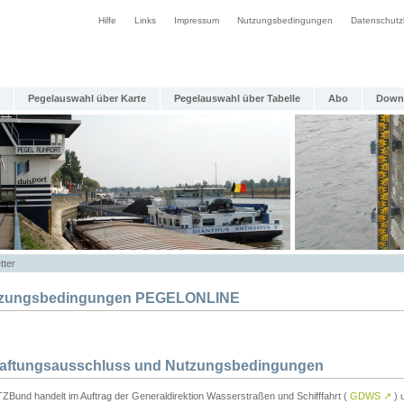
Hilfe
Links
Impressum
Nutzungsbedingungen
Datenschutz
Pegelauswahl über Karte
Pegelauswahl über Tabelle
Abo
Down
tter
zungsbedingungen PEGELONLINE
Haftungsausschluss und Nutzungsbedingungen
TZBund handelt im Auftrag der Generaldirektion Wasserstraßen und Schifffahrt (
GDWS
↗
) u