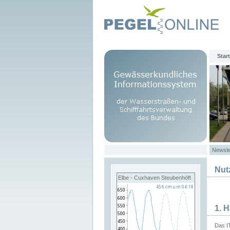
Start
Newsle
Nut
Elbe - Cuxhaven Steubenhöft
1. 
Das I