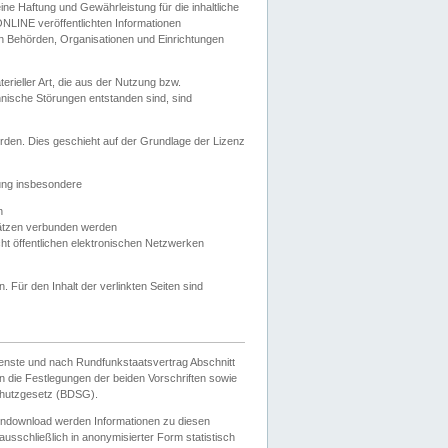
e Haftung und Gewährleistung für die inhaltliche
ELONLINE veröffentlichten Informationen
n Behörden, Organisationen und Einrichtungen
ieller Art, die aus der Nutzung bzw.
hnische Störungen entstanden sind, sind
rden. Dies geschieht auf der Grundlage der Lizenz
zung insbesondere
n
ätzen verbunden werden
ht öffentlichen elektronischen Netzwerken
n. Für den Inhalt der verlinkten Seiten sind
ienste und nach Rundfunkstaatsvertrag Abschnitt
 die Festlegungen der beiden Vorschriften sowie
hutzgesetz (BDSG).
endownload werden Informationen zu diesen
usschließlich in anonymisierter Form statistisch