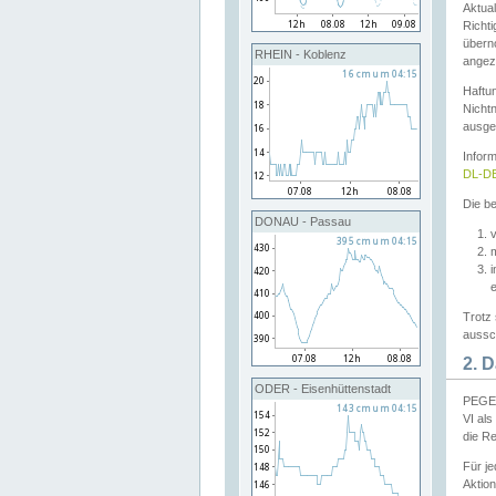
Aktual
Richti
übern
RHEIN - Koblenz
angeze
Haftu
Nichtn
ausge
Infor
DL-DE
Die be
DONAU - Passau
v
Trotz 
aussch
2. 
ODER - Eisenhüttenstadt
PEGEL
VI al
die R
Für j
Aktion