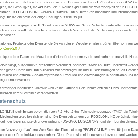
ität der veröffentlichten Informationen achten. Dennoch wird vom ITZBund und der GDWS kein
gkeit, die Genauigkeit, die Aktualität, die Zuverlässigkeit und die Vollständigkeit der in PEG
ommen. In PEGELONLINE werden zusätzlich Daten Dritter von nationalen und internationale
igt, für die ebenfalls der obige Haftungsausschluss gilt.
ngsansprüche gegen das ITZBund oder die GDWS auf Grund Schäden materieller oder immater
utzung der veröffentlichten Informationen, durch Missbrauch der Verbindung oder durch tec
schlossen.
mationen, Produkte oder Dienste, die Sie von dieser Website erhalten, dürfen übernommen we
->Zero-2.0
↗
reitgestellten Daten und Metadaten dürfen für die kommerzielle und nicht kommerzielle Nut
ervielfältigt, ausgedruckt, präsentiert, verändert, bearbeitet sowie an Dritte übermittelt werde
mit eigenen Daten und Daten Anderer zusammengeführt und zu selbständigen neuen Datens
in interne und externe Geschäftsprozesse, Produkte und Anwendungen in öffentlichen und nic
eingebunden werden
sorgfältiger inhaltlicher Kontrolle wird keine Haftung für die Inhalte externer Links übernomme
ließlich deren Betreiber verantwortlich.
Datenschutz
ONLINE stellt Inhalte bereit, die nach § 2, Abs. 2 des Telemediengesetzes (TMG) als Teled
s Mediendienste zu bezeichnen sind. Die Dienstleistungen von PEGELONLINE berücksichtigen
egeln der Datenschutz-Grundverordnung (DS-GVO, EU 2016 /679) und dem Bundesdatensc
eden Nutzerzugriff auf eine Web-Seite der Dienstleistung PEGELONLINE sowie für jeden Dat
en in einer Protokolldatei gespeichert. Diese Daten sind nicht personenbezogen und werden a