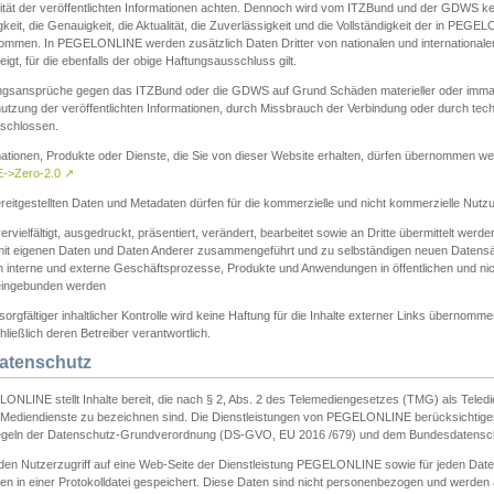
ität der veröffentlichten Informationen achten. Dennoch wird vom ITZBund und der GDWS kein
gkeit, die Genauigkeit, die Aktualität, die Zuverlässigkeit und die Vollständigkeit der in PEG
ommen. In PEGELONLINE werden zusätzlich Daten Dritter von nationalen und internationale
igt, für die ebenfalls der obige Haftungsausschluss gilt.
ngsansprüche gegen das ITZBund oder die GDWS auf Grund Schäden materieller oder immater
utzung der veröffentlichten Informationen, durch Missbrauch der Verbindung oder durch tec
schlossen.
mationen, Produkte oder Dienste, die Sie von dieser Website erhalten, dürfen übernommen we
->Zero-2.0
↗
reitgestellten Daten und Metadaten dürfen für die kommerzielle und nicht kommerzielle Nut
ervielfältigt, ausgedruckt, präsentiert, verändert, bearbeitet sowie an Dritte übermittelt werde
mit eigenen Daten und Daten Anderer zusammengeführt und zu selbständigen neuen Datens
in interne und externe Geschäftsprozesse, Produkte und Anwendungen in öffentlichen und nic
eingebunden werden
sorgfältiger inhaltlicher Kontrolle wird keine Haftung für die Inhalte externer Links übernomme
ließlich deren Betreiber verantwortlich.
Datenschutz
ONLINE stellt Inhalte bereit, die nach § 2, Abs. 2 des Telemediengesetzes (TMG) als Teled
s Mediendienste zu bezeichnen sind. Die Dienstleistungen von PEGELONLINE berücksichtigen
egeln der Datenschutz-Grundverordnung (DS-GVO, EU 2016 /679) und dem Bundesdatensc
eden Nutzerzugriff auf eine Web-Seite der Dienstleistung PEGELONLINE sowie für jeden Dat
en in einer Protokolldatei gespeichert. Diese Daten sind nicht personenbezogen und werden a