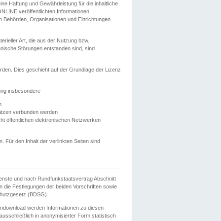
e Haftung und Gewährleistung für die inhaltliche
ELONLINE veröffentlichten Informationen
n Behörden, Organisationen und Einrichtungen
ieller Art, die aus der Nutzung bzw.
hnische Störungen entstanden sind, sind
rden. Dies geschieht auf der Grundlage der Lizenz
zung insbesondere
n
ätzen verbunden werden
ht öffentlichen elektronischen Netzwerken
n. Für den Inhalt der verlinkten Seiten sind
ienste und nach Rundfunkstaatsvertrag Abschnitt
 die Festlegungen der beiden Vorschriften sowie
hutzgesetz (BDSG).
endownload werden Informationen zu diesen
usschließlich in anonymisierter Form statistisch