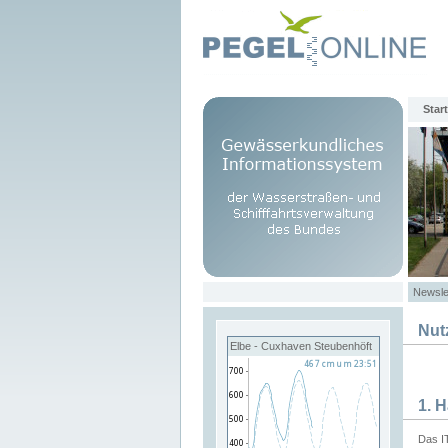
Start
Newsle
Nut
Elbe - Cuxhaven Steubenhöft
1. 
Das I