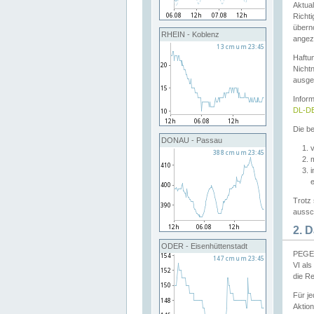
Aktual
Richti
übern
RHEIN - Koblenz
angeze
Haftu
Nichtn
ausge
Infor
DL-DE
Die be
DONAU - Passau
v
Trotz 
aussch
2. 
ODER - Eisenhüttenstadt
PEGEL
VI al
die R
Für j
Aktion