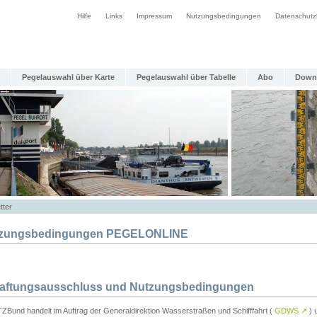
Hilfe
Links
Impressum
Nutzungsbedingungen
Datenschutz
Pegelauswahl über Karte
Pegelauswahl über Tabelle
Abo
Down
tter
zungsbedingungen PEGELONLINE
Haftungsausschluss und Nutzungsbedingungen
TZBund handelt im Auftrag der Generaldirektion Wasserstraßen und Schifffahrt (
GDWS
↗
) u