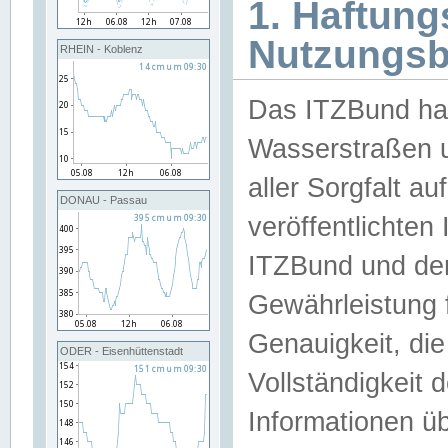
1. Haftun
Nutzungs
RHEIN - Koblenz
Das ITZBund han
Wasserstraßen u
aller Sorgfalt au
DONAU - Passau
veröffentlichte
ITZBund und de
Gewährleistung fü
Genauigkeit, die 
ODER - Eisenhüttenstadt
Vollständigkeit
Informationen 