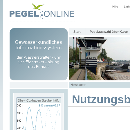
Hilfe
Link
Start
Pegelauswahl über Karte
Newsletter
Nutzungs
Elbe - Cuxhaven Steubenhöft