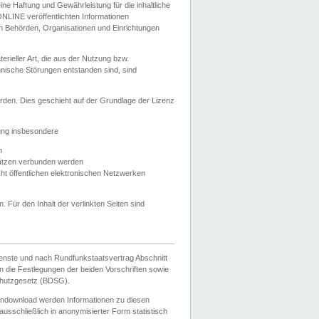
e Haftung und Gewährleistung für die inhaltliche
ELONLINE veröffentlichten Informationen
n Behörden, Organisationen und Einrichtungen
ieller Art, die aus der Nutzung bzw.
hnische Störungen entstanden sind, sind
rden. Dies geschieht auf der Grundlage der Lizenz
zung insbesondere
n
ätzen verbunden werden
ht öffentlichen elektronischen Netzwerken
n. Für den Inhalt der verlinkten Seiten sind
ienste und nach Rundfunkstaatsvertrag Abschnitt
 die Festlegungen der beiden Vorschriften sowie
hutzgesetz (BDSG).
endownload werden Informationen zu diesen
usschließlich in anonymisierter Form statistisch