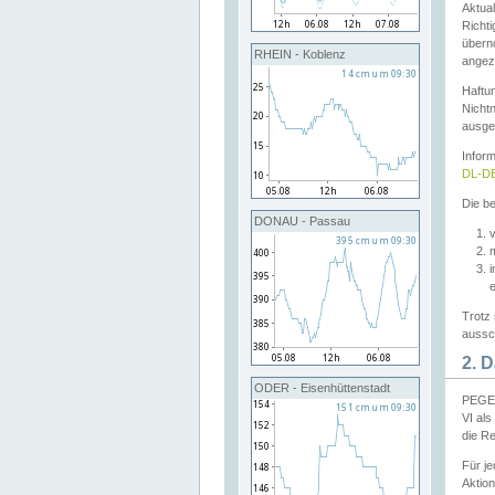
Aktual
Richti
übern
RHEIN - Koblenz
angeze
Haftu
Nichtn
ausge
Infor
DL-DE
Die be
DONAU - Passau
v
Trotz 
aussch
2. 
ODER - Eisenhüttenstadt
PEGEL
VI al
die R
Für j
Aktion