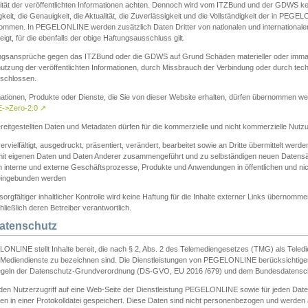
ität der veröffentlichten Informationen achten. Dennoch wird vom ITZBund und der GDWS kein
gkeit, die Genauigkeit, die Aktualität, die Zuverlässigkeit und die Vollständigkeit der in PEG
ommen. In PEGELONLINE werden zusätzlich Daten Dritter von nationalen und internationale
igt, für die ebenfalls der obige Haftungsausschluss gilt.
ngsansprüche gegen das ITZBund oder die GDWS auf Grund Schäden materieller oder immater
utzung der veröffentlichten Informationen, durch Missbrauch der Verbindung oder durch tec
schlossen.
mationen, Produkte oder Dienste, die Sie von dieser Website erhalten, dürfen übernommen we
->Zero-2.0
↗
reitgestellten Daten und Metadaten dürfen für die kommerzielle und nicht kommerzielle Nut
ervielfältigt, ausgedruckt, präsentiert, verändert, bearbeitet sowie an Dritte übermittelt werde
mit eigenen Daten und Daten Anderer zusammengeführt und zu selbständigen neuen Datens
in interne und externe Geschäftsprozesse, Produkte und Anwendungen in öffentlichen und nic
eingebunden werden
sorgfältiger inhaltlicher Kontrolle wird keine Haftung für die Inhalte externer Links übernomme
ließlich deren Betreiber verantwortlich.
Datenschutz
ONLINE stellt Inhalte bereit, die nach § 2, Abs. 2 des Telemediengesetzes (TMG) als Teled
s Mediendienste zu bezeichnen sind. Die Dienstleistungen von PEGELONLINE berücksichtigen
egeln der Datenschutz-Grundverordnung (DS-GVO, EU 2016 /679) und dem Bundesdatensc
eden Nutzerzugriff auf eine Web-Seite der Dienstleistung PEGELONLINE sowie für jeden Dat
en in einer Protokolldatei gespeichert. Diese Daten sind nicht personenbezogen und werden a