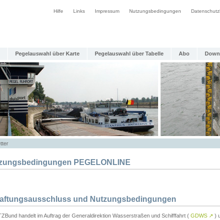
Hilfe
Links
Impressum
Nutzungsbedingungen
Datenschutz
Pegelauswahl über Karte
Pegelauswahl über Tabelle
Abo
Down
tter
zungsbedingungen PEGELONLINE
Haftungsausschluss und Nutzungsbedingungen
TZBund handelt im Auftrag der Generaldirektion Wasserstraßen und Schifffahrt (
GDWS
↗
) u