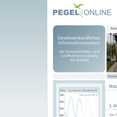
Start
Newsle
Nut
Elbe - Cuxhaven Steubenhöft
1. 
Das I