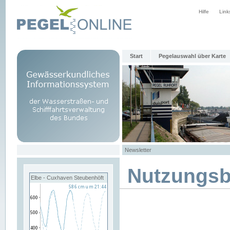
Hilfe
Link
Start
Pegelauswahl über Karte
Newsletter
Nutzungs
Elbe - Cuxhaven Steubenhöft