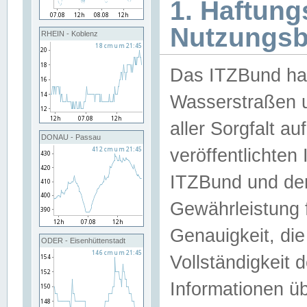
1. Haftun
Nutzungs
RHEIN - Koblenz
Das ITZBund han
Wasserstraßen u
aller Sorgfalt au
DONAU - Passau
veröffentlichte
ITZBund und de
Gewährleistung fü
Genauigkeit, die 
ODER - Eisenhüttenstadt
Vollständigkeit
Informationen 