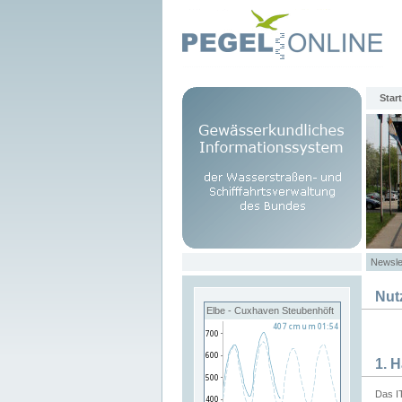
Start
Newsle
Nut
Elbe - Cuxhaven Steubenhöft
1. 
Das I