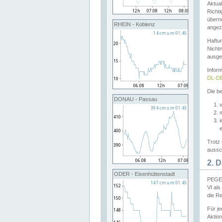
Aktual
Richti
übern
RHEIN - Koblenz
angeze
Haftu
Nichtn
ausge
Infor
DL-DE
Die be
DONAU - Passau
v
Trotz 
aussch
2. 
ODER - Eisenhüttenstadt
PEGEL
VI al
die R
Für j
Aktion