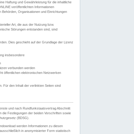
e Haftung und Gewährleistung für die inhaltliche
ELONLINE veröffentlichten Informationen
n Behörden, Organisationen und Einrichtungen
ieller Art, die aus der Nutzung bzw.
hnische Störungen entstanden sind, sind
rden. Dies geschieht auf der Grundlage der Lizenz
zung insbesondere
n
ätzen verbunden werden
ht öffentlichen elektronischen Netzwerken
n. Für den Inhalt der verlinkten Seiten sind
ienste und nach Rundfunkstaatsvertrag Abschnitt
 die Festlegungen der beiden Vorschriften sowie
hutzgesetz (BDSG).
endownload werden Informationen zu diesen
usschließlich in anonymisierter Form statistisch