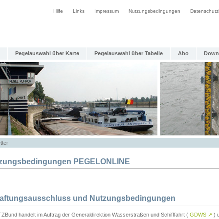
Hilfe
Links
Impressum
Nutzungsbedingungen
Datenschutz
Pegelauswahl über Karte
Pegelauswahl über Tabelle
Abo
Down
tter
zungsbedingungen PEGELONLINE
Haftungsausschluss und Nutzungsbedingungen
TZBund handelt im Auftrag der Generaldirektion Wasserstraßen und Schifffahrt (
GDWS
↗
) u