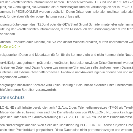
ität der veröffentlichten Informationen achten. Dennoch wird vom ITZBund und der GDWS kein
gkeit, die Genauigkeit, die Aktualität, die Zuverlässigkeit und die Vollständigkeit der in PEG
ommen. In PEGELONLINE werden zusätzlich Daten Dritter von nationalen und internationale
igt, für die ebenfalls der obige Haftungsausschluss gilt.
ngsansprüche gegen das ITZBund oder die GDWS auf Grund Schäden materieller oder immater
utzung der veröffentlichten Informationen, durch Missbrauch der Verbindung oder durch tec
schlossen.
mationen, Produkte oder Dienste, die Sie von dieser Website erhalten, dürfen übernommen we
->Zero-2.0
↗
reitgestellten Daten und Metadaten dürfen für die kommerzielle und nicht kommerzielle Nut
ervielfältigt, ausgedruckt, präsentiert, verändert, bearbeitet sowie an Dritte übermittelt werde
mit eigenen Daten und Daten Anderer zusammengeführt und zu selbständigen neuen Datens
in interne und externe Geschäftsprozesse, Produkte und Anwendungen in öffentlichen und nic
eingebunden werden
sorgfältiger inhaltlicher Kontrolle wird keine Haftung für die Inhalte externer Links übernomme
ließlich deren Betreiber verantwortlich.
Datenschutz
ONLINE stellt Inhalte bereit, die nach § 2, Abs. 2 des Telemediengesetzes (TMG) als Teled
s Mediendienste zu bezeichnen sind. Die Dienstleistungen von PEGELONLINE berücksichtigen
egeln der Datenschutz-Grundverordnung (DS-GVO, EU 2016 /679) und dem Bundesdatensc
eden Nutzerzugriff auf eine Web-Seite der Dienstleistung PEGELONLINE sowie für jeden Dat
en in einer Protokolldatei gespeichert. Diese Daten sind nicht personenbezogen und werden a