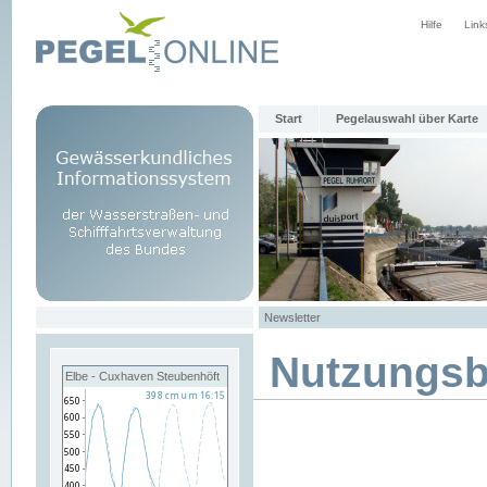
Hilfe
Link
Start
Pegelauswahl über Karte
Newsletter
Nutzungs
Elbe - Cuxhaven Steubenhöft