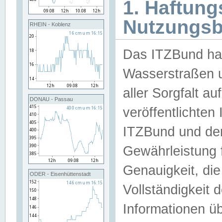
1. Haftun
Nutzungs
RHEIN - Koblenz
Das ITZBund han
Wasserstraßen u
aller Sorgfalt au
DONAU - Passau
veröffentlichte
ITZBund und de
Gewährleistung fü
Genauigkeit, die 
ODER - Eisenhüttenstadt
Vollständigkeit
Informationen 