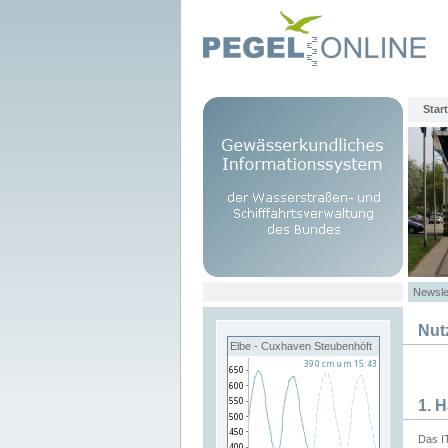
Start
Newsle
Nut
Elbe - Cuxhaven Steubenhöft
1. 
Das I