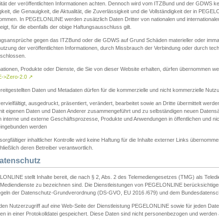
ität der veröffentlichten Informationen achten. Dennoch wird vom ITZBund und der GDWS kein
gkeit, die Genauigkeit, die Aktualität, die Zuverlässigkeit und die Vollständigkeit der in PEG
ommen. In PEGELONLINE werden zusätzlich Daten Dritter von nationalen und internationale
igt, für die ebenfalls der obige Haftungsausschluss gilt.
ngsansprüche gegen das ITZBund oder die GDWS auf Grund Schäden materieller oder immater
utzung der veröffentlichten Informationen, durch Missbrauch der Verbindung oder durch tec
schlossen.
mationen, Produkte oder Dienste, die Sie von dieser Website erhalten, dürfen übernommen we
->Zero-2.0
↗
reitgestellten Daten und Metadaten dürfen für die kommerzielle und nicht kommerzielle Nut
ervielfältigt, ausgedruckt, präsentiert, verändert, bearbeitet sowie an Dritte übermittelt werde
mit eigenen Daten und Daten Anderer zusammengeführt und zu selbständigen neuen Datens
in interne und externe Geschäftsprozesse, Produkte und Anwendungen in öffentlichen und nic
eingebunden werden
sorgfältiger inhaltlicher Kontrolle wird keine Haftung für die Inhalte externer Links übernomme
ließlich deren Betreiber verantwortlich.
Datenschutz
ONLINE stellt Inhalte bereit, die nach § 2, Abs. 2 des Telemediengesetzes (TMG) als Teled
s Mediendienste zu bezeichnen sind. Die Dienstleistungen von PEGELONLINE berücksichtigen
egeln der Datenschutz-Grundverordnung (DS-GVO, EU 2016 /679) und dem Bundesdatensc
eden Nutzerzugriff auf eine Web-Seite der Dienstleistung PEGELONLINE sowie für jeden Dat
en in einer Protokolldatei gespeichert. Diese Daten sind nicht personenbezogen und werden a