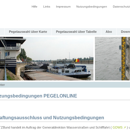
Hilfe
Links
Impressum
Nutzungsbedingungen
Datenschutz
Pegelauswahl über Karte
Pegelauswahl über Tabelle
Abo
Down
tter
zungsbedingungen PEGELONLINE
Haftungsausschluss und Nutzungsbedingungen
TZBund handelt im Auftrag der Generaldirektion Wasserstraßen und Schifffahrt (
GDWS
↗
) u