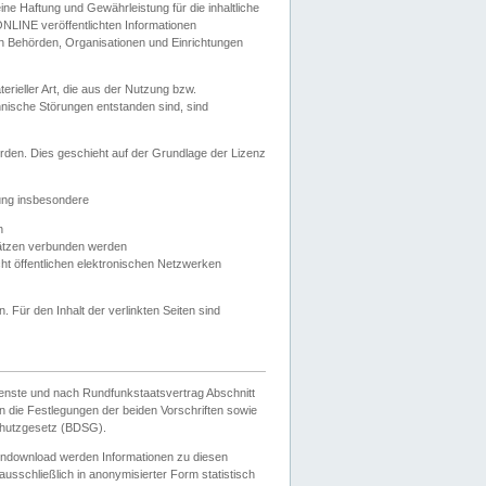
e Haftung und Gewährleistung für die inhaltliche
ELONLINE veröffentlichten Informationen
n Behörden, Organisationen und Einrichtungen
ieller Art, die aus der Nutzung bzw.
hnische Störungen entstanden sind, sind
rden. Dies geschieht auf der Grundlage der Lizenz
zung insbesondere
n
ätzen verbunden werden
ht öffentlichen elektronischen Netzwerken
n. Für den Inhalt der verlinkten Seiten sind
ienste und nach Rundfunkstaatsvertrag Abschnitt
 die Festlegungen der beiden Vorschriften sowie
hutzgesetz (BDSG).
endownload werden Informationen zu diesen
usschließlich in anonymisierter Form statistisch