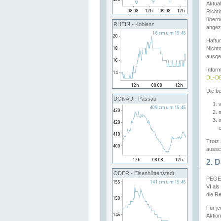
Aktual
Richti
übern
RHEIN - Koblenz
angeze
Haftu
Nichtn
ausge
Infor
DL-DE
Die be
DONAU - Passau
v
Trotz 
aussch
2. 
ODER - Eisenhüttenstadt
PEGEL
VI al
die R
Für j
Aktion