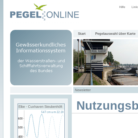
Hilfe
Link
Start
Pegelauswahl über Karte
Newsletter
Nutzungs
Elbe - Cuxhaven Steubenhöft