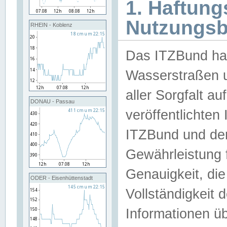
1. Haftun
Nutzungs
RHEIN - Koblenz
Das ITZBund han
Wasserstraßen u
aller Sorgfalt au
DONAU - Passau
veröffentlichte
ITZBund und de
Gewährleistung fü
Genauigkeit, die 
ODER - Eisenhüttenstadt
Vollständigkeit
Informationen 