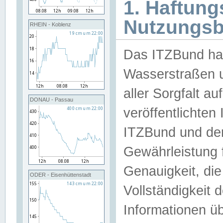
1. Haftun
Nutzungs
RHEIN - Koblenz
Das ITZBund han
Wasserstraßen u
aller Sorgfalt au
DONAU - Passau
veröffentlichte
ITZBund und de
Gewährleistung fü
Genauigkeit, die 
ODER - Eisenhüttenstadt
Vollständigkeit
Informationen 