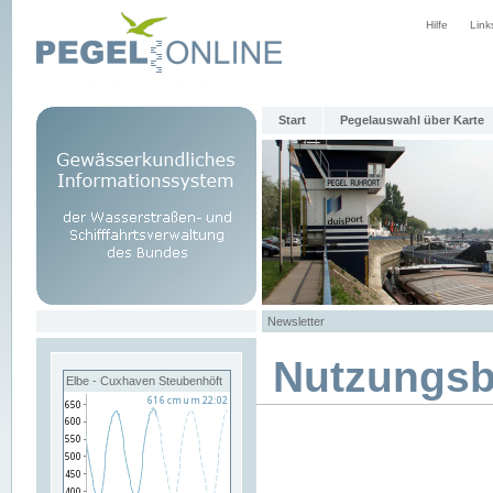
Hilfe
Link
Start
Pegelauswahl über Karte
Newsletter
Nutzungs
Elbe - Cuxhaven Steubenhöft