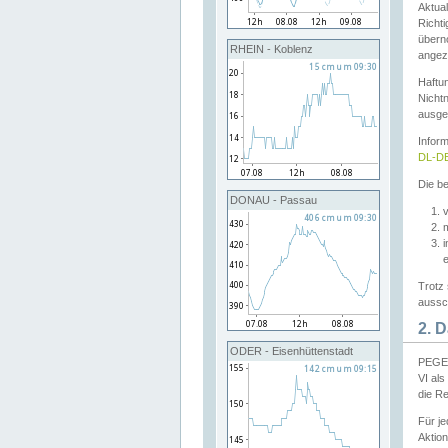
Aktual
Richti
übern
RHEIN - Koblenz
angeze
Haftu
Nichtn
ausge
Infor
DL-DE
Die be
DONAU - Passau
v
Trotz 
aussch
2. 
ODER - Eisenhüttenstadt
PEGEL
VI al
die R
Für j
Aktion