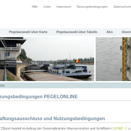
Hilfe
Links
Impressum
Nutzungsbedingungen
Datenschutz
Pegelauswahl über Karte
Pegelauswahl über Tabelle
Abo
Down
tter
zungsbedingungen PEGELONLINE
Haftungsausschluss und Nutzungsbedingungen
TZBund handelt im Auftrag der Generaldirektion Wasserstraßen und Schifffahrt (
GDWS
↗
) u