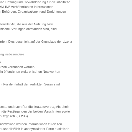
e Haftung und Gewährleistung für die inhaltliche
ELONLINE veröffentlichten Informationen
n Behörden, Organisationen und Einrichtungen
ieller Art, die aus der Nutzung bzw.
hnische Störungen entstanden sind, sind
rden. Dies geschieht auf der Grundlage der Lizenz
zung insbesondere
n
ätzen verbunden werden
ht öffentlichen elektronischen Netzwerken
n. Für den Inhalt der verlinkten Seiten sind
ienste und nach Rundfunkstaatsvertrag Abschnitt
 die Festlegungen der beiden Vorschriften sowie
hutzgesetz (BDSG).
endownload werden Informationen zu diesen
usschließlich in anonymisierter Form statistisch