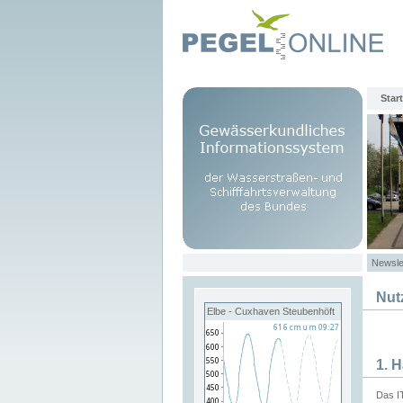
Start
Newsle
Nut
Elbe - Cuxhaven Steubenhöft
1. 
Das I