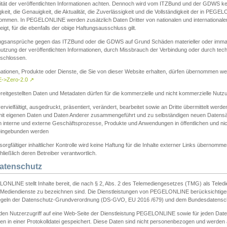
ität der veröffentlichten Informationen achten. Dennoch wird vom ITZBund und der GDWS kein
gkeit, die Genauigkeit, die Aktualität, die Zuverlässigkeit und die Vollständigkeit der in PEG
ommen. In PEGELONLINE werden zusätzlich Daten Dritter von nationalen und internationale
igt, für die ebenfalls der obige Haftungsausschluss gilt.
ngsansprüche gegen das ITZBund oder die GDWS auf Grund Schäden materieller oder immater
utzung der veröffentlichten Informationen, durch Missbrauch der Verbindung oder durch tec
schlossen.
mationen, Produkte oder Dienste, die Sie von dieser Website erhalten, dürfen übernommen we
->Zero-2.0
↗
reitgestellten Daten und Metadaten dürfen für die kommerzielle und nicht kommerzielle Nut
ervielfältigt, ausgedruckt, präsentiert, verändert, bearbeitet sowie an Dritte übermittelt werde
mit eigenen Daten und Daten Anderer zusammengeführt und zu selbständigen neuen Datens
in interne und externe Geschäftsprozesse, Produkte und Anwendungen in öffentlichen und nic
eingebunden werden
sorgfältiger inhaltlicher Kontrolle wird keine Haftung für die Inhalte externer Links übernomme
ließlich deren Betreiber verantwortlich.
Datenschutz
ONLINE stellt Inhalte bereit, die nach § 2, Abs. 2 des Telemediengesetzes (TMG) als Teled
s Mediendienste zu bezeichnen sind. Die Dienstleistungen von PEGELONLINE berücksichtigen
egeln der Datenschutz-Grundverordnung (DS-GVO, EU 2016 /679) und dem Bundesdatensc
eden Nutzerzugriff auf eine Web-Seite der Dienstleistung PEGELONLINE sowie für jeden Dat
en in einer Protokolldatei gespeichert. Diese Daten sind nicht personenbezogen und werden a