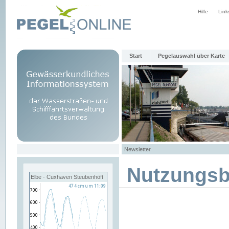
Hilfe
Link
Start
Pegelauswahl über Karte
Newsletter
Nutzungs
Elbe - Cuxhaven Steubenhöft