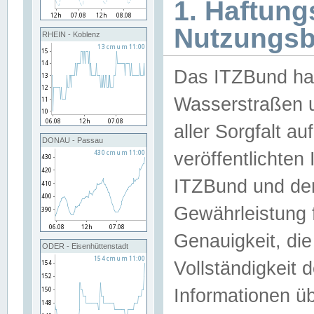
1. Haftun
Nutzungs
RHEIN - Koblenz
Das ITZBund han
Wasserstraßen u
aller Sorgfalt au
DONAU - Passau
veröffentlichte
ITZBund und de
Gewährleistung fü
Genauigkeit, die 
ODER - Eisenhüttenstadt
Vollständigkeit
Informationen 