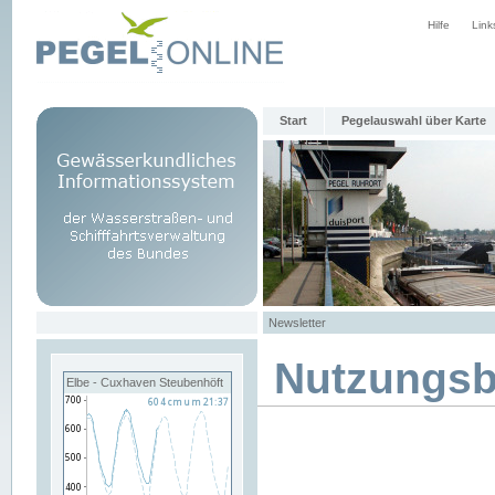
Hilfe
Link
Start
Pegelauswahl über Karte
Newsletter
Nutzungs
Elbe - Cuxhaven Steubenhöft