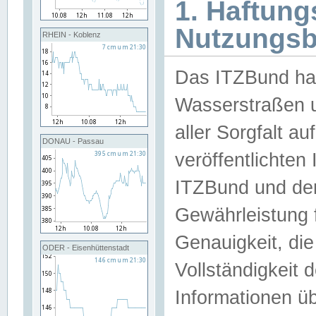
1. Haftun
Nutzungs
RHEIN - Koblenz
Das ITZBund han
Wasserstraßen u
aller Sorgfalt au
DONAU - Passau
veröffentlichte
ITZBund und de
Gewährleistung fü
Genauigkeit, die 
ODER - Eisenhüttenstadt
Vollständigkeit
Informationen 