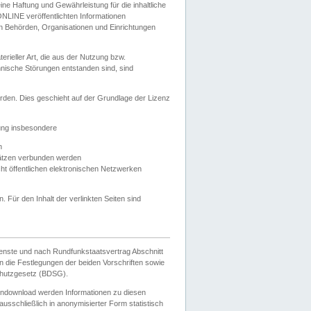
e Haftung und Gewährleistung für die inhaltliche
ELONLINE veröffentlichten Informationen
n Behörden, Organisationen und Einrichtungen
ieller Art, die aus der Nutzung bzw.
hnische Störungen entstanden sind, sind
rden. Dies geschieht auf der Grundlage der Lizenz
zung insbesondere
n
ätzen verbunden werden
ht öffentlichen elektronischen Netzwerken
n. Für den Inhalt der verlinkten Seiten sind
ienste und nach Rundfunkstaatsvertrag Abschnitt
 die Festlegungen der beiden Vorschriften sowie
hutzgesetz (BDSG).
endownload werden Informationen zu diesen
usschließlich in anonymisierter Form statistisch