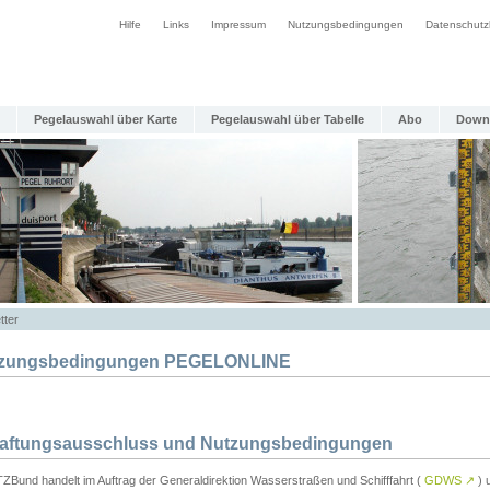
Hilfe
Links
Impressum
Nutzungsbedingungen
Datenschutz
Pegelauswahl über Karte
Pegelauswahl über Tabelle
Abo
Down
tter
zungsbedingungen PEGELONLINE
Haftungsausschluss und Nutzungsbedingungen
TZBund handelt im Auftrag der Generaldirektion Wasserstraßen und Schifffahrt (
GDWS
↗
) u