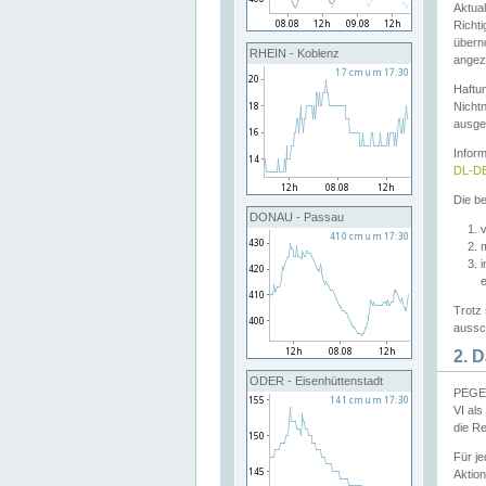
Aktual
Richti
übern
RHEIN - Koblenz
angeze
Haftu
Nichtn
ausge
Infor
DL-DE
Die be
DONAU - Passau
v
Trotz 
aussch
2. 
ODER - Eisenhüttenstadt
PEGEL
VI al
die R
Für j
Aktion