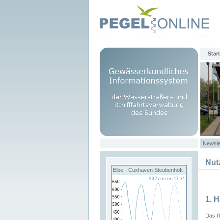
Start
Newsle
Nut
Elbe - Cuxhaven Steubenhöft
1. 
Das I