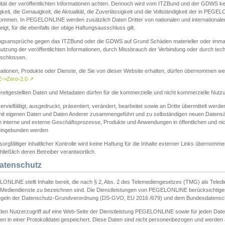
ität der veröffentlichten Informationen achten. Dennoch wird vom ITZBund und der GDWS kein
gkeit, die Genauigkeit, die Aktualität, die Zuverlässigkeit und die Vollständigkeit der in PEG
ommen. In PEGELONLINE werden zusätzlich Daten Dritter von nationalen und internationale
igt, für die ebenfalls der obige Haftungsausschluss gilt.
ngsansprüche gegen das ITZBund oder die GDWS auf Grund Schäden materieller oder immater
utzung der veröffentlichten Informationen, durch Missbrauch der Verbindung oder durch tec
schlossen.
mationen, Produkte oder Dienste, die Sie von dieser Website erhalten, dürfen übernommen we
->Zero-2.0
↗
reitgestellten Daten und Metadaten dürfen für die kommerzielle und nicht kommerzielle Nut
ervielfältigt, ausgedruckt, präsentiert, verändert, bearbeitet sowie an Dritte übermittelt werde
mit eigenen Daten und Daten Anderer zusammengeführt und zu selbständigen neuen Datens
in interne und externe Geschäftsprozesse, Produkte und Anwendungen in öffentlichen und nic
eingebunden werden
sorgfältiger inhaltlicher Kontrolle wird keine Haftung für die Inhalte externer Links übernomme
ließlich deren Betreiber verantwortlich.
Datenschutz
ONLINE stellt Inhalte bereit, die nach § 2, Abs. 2 des Telemediengesetzes (TMG) als Teled
s Mediendienste zu bezeichnen sind. Die Dienstleistungen von PEGELONLINE berücksichtigen
egeln der Datenschutz-Grundverordnung (DS-GVO, EU 2016 /679) und dem Bundesdatensc
eden Nutzerzugriff auf eine Web-Seite der Dienstleistung PEGELONLINE sowie für jeden Dat
en in einer Protokolldatei gespeichert. Diese Daten sind nicht personenbezogen und werden a