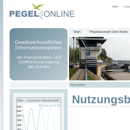
Hilfe
Link
Start
Pegelauswahl über Karte
Newsletter
Nutzungs
Elbe - Cuxhaven Steubenhöft