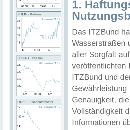
1. Haftun
Nutzungs
RHEIN - Koblenz
Das ITZBund han
Wasserstraßen u
aller Sorgfalt au
DONAU - Passau
veröffentlichte
ITZBund und de
Gewährleistung fü
Genauigkeit, die 
ODER - Eisenhüttenstadt
Vollständigkeit
Informationen 