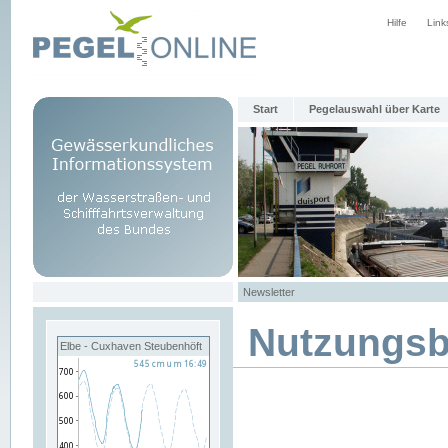
Hilfe
Link
Start
Pegelauswahl über Karte
Newsletter
Nutzungs
Elbe - Cuxhaven Steubenhöft