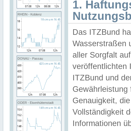
1. Haftun
Nutzungs
RHEIN - Koblenz
Das ITZBund han
Wasserstraßen u
aller Sorgfalt au
DONAU - Passau
veröffentlichte
ITZBund und de
Gewährleistung fü
Genauigkeit, die 
ODER - Eisenhüttenstadt
Vollständigkeit
Informationen 