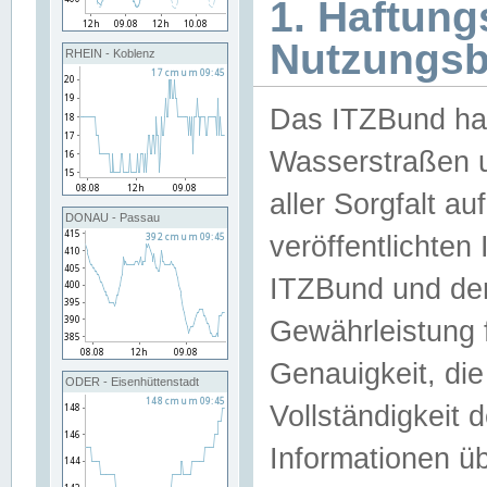
1. Haftun
Nutzungs
RHEIN - Koblenz
Das ITZBund han
Wasserstraßen u
aller Sorgfalt au
DONAU - Passau
veröffentlichte
ITZBund und de
Gewährleistung fü
Genauigkeit, die 
ODER - Eisenhüttenstadt
Vollständigkeit
Informationen 