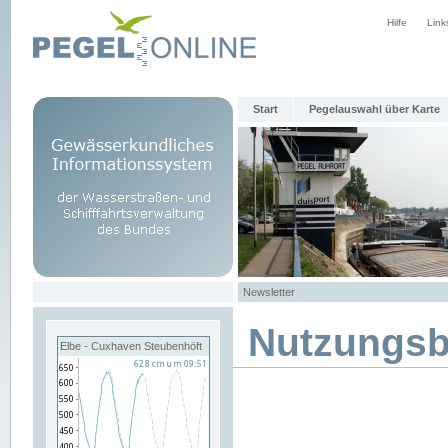
Hilfe
Link
Start
Pegelauswahl über Karte
Newsletter
Nutzungs
Elbe - Cuxhaven Steubenhöft