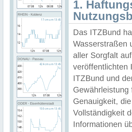
1. Haftun
Nutzungs
RHEIN - Koblenz
Das ITZBund han
Wasserstraßen u
aller Sorgfalt au
DONAU - Passau
veröffentlichte
ITZBund und de
Gewährleistung fü
Genauigkeit, die 
ODER - Eisenhüttenstadt
Vollständigkeit
Informationen 