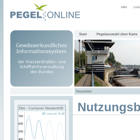
Hilfe
Link
Start
Pegelauswahl über Karte
Newsletter
Nutzungs
Elbe - Cuxhaven Steubenhöft