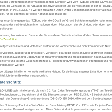
ität der veröffentlichten Informationen achten. Dennoch wird vom ITZBund und der GDWS kein
gkeit, die Genauigkeit, die Aktualität, die Zuverlässigkeit und die Vollständigkeit der in PEG
ommen. In PEGELONLINE werden zusätzlich Daten Dritter von nationalen und internationale
igt, für die ebenfalls der obige Haftungsausschluss gilt.
ngsansprüche gegen das ITZBund oder die GDWS auf Grund Schäden materieller oder immater
utzung der veröffentlichten Informationen, durch Missbrauch der Verbindung oder durch tec
schlossen.
mationen, Produkte oder Dienste, die Sie von dieser Website erhalten, dürfen übernommen we
->Zero-2.0
↗
reitgestellten Daten und Metadaten dürfen für die kommerzielle und nicht kommerzielle Nut
ervielfältigt, ausgedruckt, präsentiert, verändert, bearbeitet sowie an Dritte übermittelt werde
mit eigenen Daten und Daten Anderer zusammengeführt und zu selbständigen neuen Datens
in interne und externe Geschäftsprozesse, Produkte und Anwendungen in öffentlichen und nic
eingebunden werden
sorgfältiger inhaltlicher Kontrolle wird keine Haftung für die Inhalte externer Links übernomme
ließlich deren Betreiber verantwortlich.
Datenschutz
ONLINE stellt Inhalte bereit, die nach § 2, Abs. 2 des Telemediengesetzes (TMG) als Teled
s Mediendienste zu bezeichnen sind. Die Dienstleistungen von PEGELONLINE berücksichtigen
egeln der Datenschutz-Grundverordnung (DS-GVO, EU 2016 /679) und dem Bundesdatensc
eden Nutzerzugriff auf eine Web-Seite der Dienstleistung PEGELONLINE sowie für jeden Dat
en in einer Protokolldatei gespeichert. Diese Daten sind nicht personenbezogen und werden a