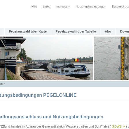
Hilfe
Links
Impressum
Nutzungsbedingungen
Datenschutz
Pegelauswahl über Karte
Pegelauswahl über Tabelle
Abo
Down
tter
zungsbedingungen PEGELONLINE
Haftungsausschluss und Nutzungsbedingungen
TZBund handelt im Auftrag der Generaldirektion Wasserstraßen und Schifffahrt (
GDWS
↗
) u