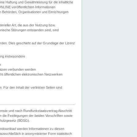
e Haftung und Gewährleistung für die inhaltliche
ELONLINE veröffentlichten Informationen
n Behörden, Organisationen und Einrichtungen
ieller Art, die aus der Nutzung bzw.
hnische Störungen entstanden sind, sind
rden. Dies geschieht auf der Grundlage der Lizenz
zung insbesondere
n
ätzen verbunden werden
ht öffentlichen elektronischen Netzwerken
n. Für den Inhalt der verlinkten Seiten sind
ienste und nach Rundfunkstaatsvertrag Abschnitt
 die Festlegungen der beiden Vorschriften sowie
hutzgesetz (BDSG).
endownload werden Informationen zu diesen
usschließlich in anonymisierter Form statistisch