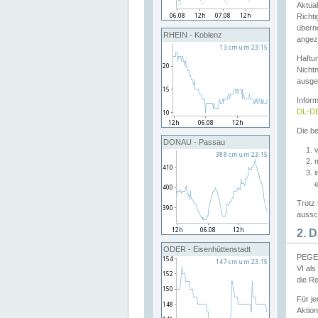
Aktual
Richti
übern
RHEIN - Koblenz
angeze
Haftu
Nichtn
ausge
Infor
DL-DE
Die be
DONAU - Passau
v
Trotz 
aussch
2. 
ODER - Eisenhüttenstadt
PEGEL
VI al
die R
Für j
Aktion