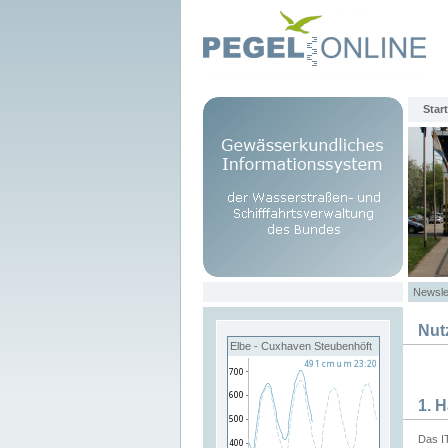
Start
Newsle
Nut
Elbe - Cuxhaven Steubenhöft
1. 
Das I