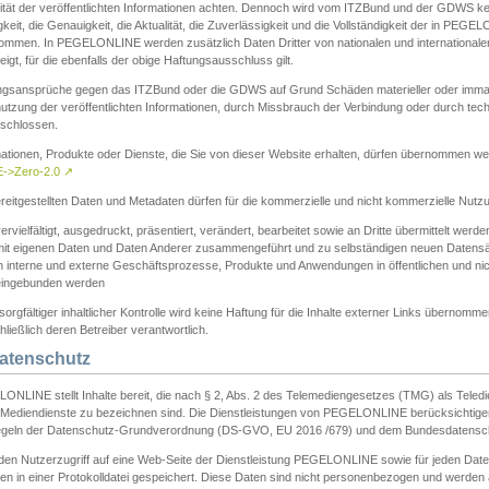
ität der veröffentlichten Informationen achten. Dennoch wird vom ITZBund und der GDWS kein
gkeit, die Genauigkeit, die Aktualität, die Zuverlässigkeit und die Vollständigkeit der in PEG
ommen. In PEGELONLINE werden zusätzlich Daten Dritter von nationalen und internationale
igt, für die ebenfalls der obige Haftungsausschluss gilt.
ngsansprüche gegen das ITZBund oder die GDWS auf Grund Schäden materieller oder immater
utzung der veröffentlichten Informationen, durch Missbrauch der Verbindung oder durch tec
schlossen.
mationen, Produkte oder Dienste, die Sie von dieser Website erhalten, dürfen übernommen we
->Zero-2.0
↗
reitgestellten Daten und Metadaten dürfen für die kommerzielle und nicht kommerzielle Nut
ervielfältigt, ausgedruckt, präsentiert, verändert, bearbeitet sowie an Dritte übermittelt werde
mit eigenen Daten und Daten Anderer zusammengeführt und zu selbständigen neuen Datens
in interne und externe Geschäftsprozesse, Produkte und Anwendungen in öffentlichen und nic
eingebunden werden
sorgfältiger inhaltlicher Kontrolle wird keine Haftung für die Inhalte externer Links übernomme
ließlich deren Betreiber verantwortlich.
Datenschutz
ONLINE stellt Inhalte bereit, die nach § 2, Abs. 2 des Telemediengesetzes (TMG) als Teled
s Mediendienste zu bezeichnen sind. Die Dienstleistungen von PEGELONLINE berücksichtigen
egeln der Datenschutz-Grundverordnung (DS-GVO, EU 2016 /679) und dem Bundesdatensc
eden Nutzerzugriff auf eine Web-Seite der Dienstleistung PEGELONLINE sowie für jeden Dat
en in einer Protokolldatei gespeichert. Diese Daten sind nicht personenbezogen und werden a