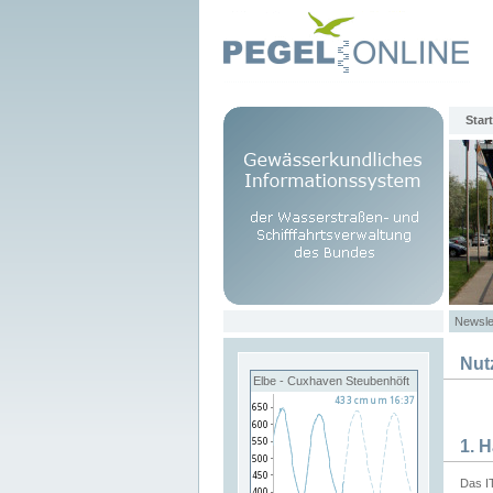
Start
Newsle
Nut
Elbe - Cuxhaven Steubenhöft
1. 
Das I