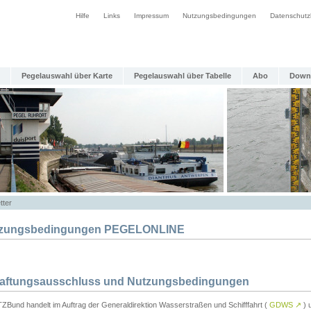
Hilfe
Links
Impressum
Nutzungsbedingungen
Datenschutz
Pegelauswahl über Karte
Pegelauswahl über Tabelle
Abo
Down
tter
zungsbedingungen PEGELONLINE
Haftungsausschluss und Nutzungsbedingungen
TZBund handelt im Auftrag der Generaldirektion Wasserstraßen und Schifffahrt (
GDWS
↗
) u