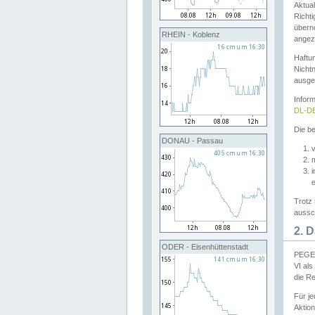
Aktual
Richti
übern
RHEIN - Koblenz
angeze
Haftu
Nichtn
ausge
Infor
DL-DE
Die be
DONAU - Passau
v
Trotz 
aussch
2. 
ODER - Eisenhüttenstadt
PEGEL
VI al
die R
Für j
Aktion