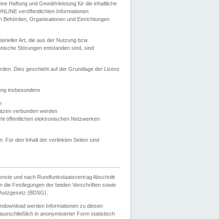
e Haftung und Gewährleistung für die inhaltliche
ELONLINE veröffentlichten Informationen
n Behörden, Organisationen und Einrichtungen
ieller Art, die aus der Nutzung bzw.
hnische Störungen entstanden sind, sind
rden. Dies geschieht auf der Grundlage der Lizenz
zung insbesondere
n
ätzen verbunden werden
ht öffentlichen elektronischen Netzwerken
n. Für den Inhalt der verlinkten Seiten sind
ienste und nach Rundfunkstaatsvertrag Abschnitt
 die Festlegungen der beiden Vorschriften sowie
hutzgesetz (BDSG).
endownload werden Informationen zu diesen
usschließlich in anonymisierter Form statistisch