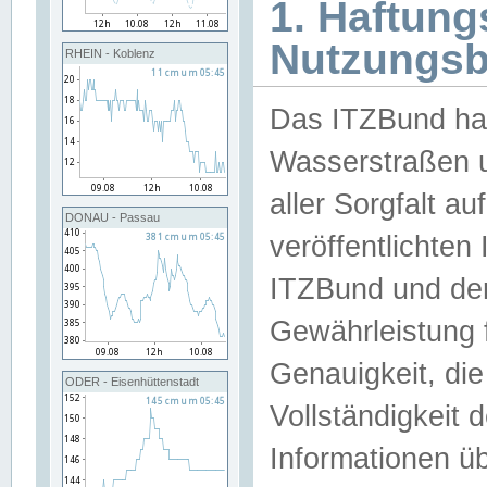
1. Haftun
Nutzungs
RHEIN - Koblenz
Das ITZBund han
Wasserstraßen u
aller Sorgfalt au
DONAU - Passau
veröffentlichte
ITZBund und de
Gewährleistung fü
Genauigkeit, die 
ODER - Eisenhüttenstadt
Vollständigkeit
Informationen 