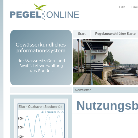
Hilfe
Link
Start
Pegelauswahl über Karte
Newsletter
Nutzungs
Elbe - Cuxhaven Steubenhöft