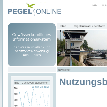
Hilfe
Link
Start
Pegelauswahl über Karte
Newsletter
Nutzungs
Elbe - Cuxhaven Steubenhöft