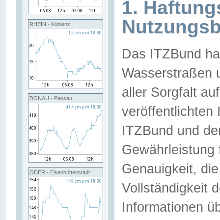
1. Haftun
Nutzungs
RHEIN - Koblenz
Das ITZBund han
Wasserstraßen u
aller Sorgfalt au
DONAU - Passau
veröffentlichte
ITZBund und de
Gewährleistung fü
Genauigkeit, die 
ODER - Eisenhüttenstadt
Vollständigkeit
Informationen 