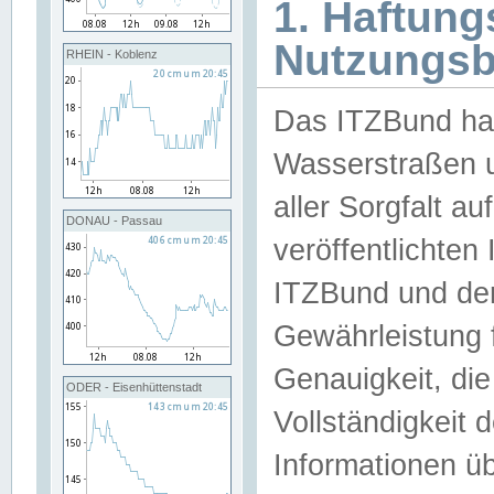
1. Haftun
Nutzungs
RHEIN - Koblenz
Das ITZBund han
Wasserstraßen u
aller Sorgfalt au
DONAU - Passau
veröffentlichte
ITZBund und de
Gewährleistung fü
Genauigkeit, die 
ODER - Eisenhüttenstadt
Vollständigkeit
Informationen 