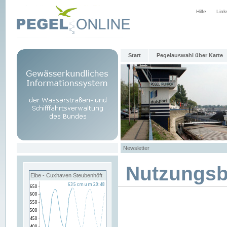
Hilfe
Link
Start
Pegelauswahl über Karte
Newsletter
Nutzungs
Elbe - Cuxhaven Steubenhöft