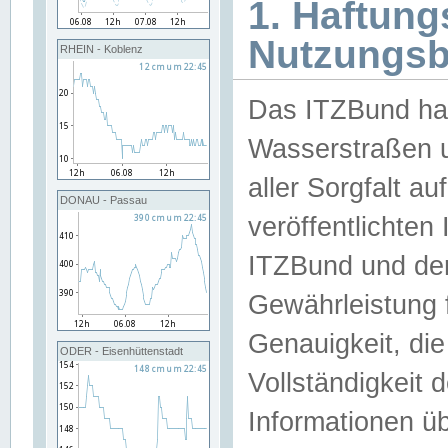
1. Haftun
Nutzungs
RHEIN - Koblenz
Das ITZBund han
Wasserstraßen u
aller Sorgfalt au
DONAU - Passau
veröffentlichte
ITZBund und de
Gewährleistung fü
Genauigkeit, die 
ODER - Eisenhüttenstadt
Vollständigkeit
Informationen 