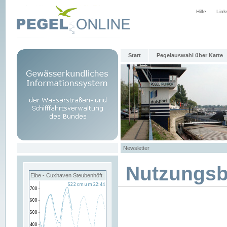
Hilfe
Link
Start
Pegelauswahl über Karte
Newsletter
Nutzungs
Elbe - Cuxhaven Steubenhöft