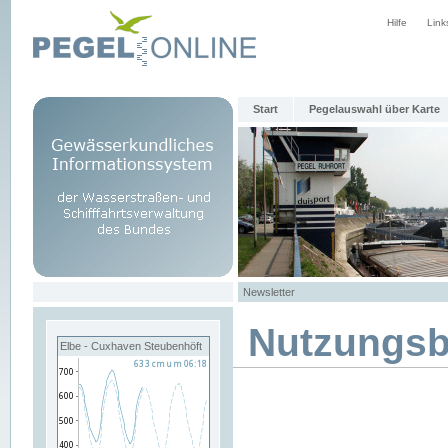
Hilfe
Link
Start
Pegelauswahl über Karte
Newsletter
Nutzungs
Elbe - Cuxhaven Steubenhöft