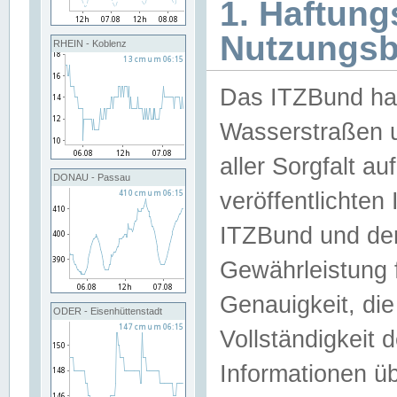
1. Haftun
Nutzungs
RHEIN - Koblenz
Das ITZBund han
Wasserstraßen u
aller Sorgfalt au
DONAU - Passau
veröffentlichte
ITZBund und de
Gewährleistung fü
Genauigkeit, die 
ODER - Eisenhüttenstadt
Vollständigkeit
Informationen 