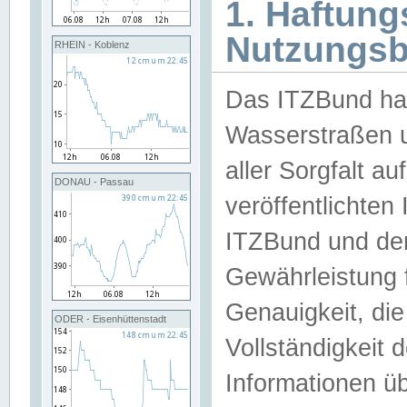
1. Haftun
Nutzungs
RHEIN - Koblenz
Das ITZBund han
Wasserstraßen u
aller Sorgfalt au
DONAU - Passau
veröffentlichte
ITZBund und de
Gewährleistung fü
Genauigkeit, die 
ODER - Eisenhüttenstadt
Vollständigkeit
Informationen 