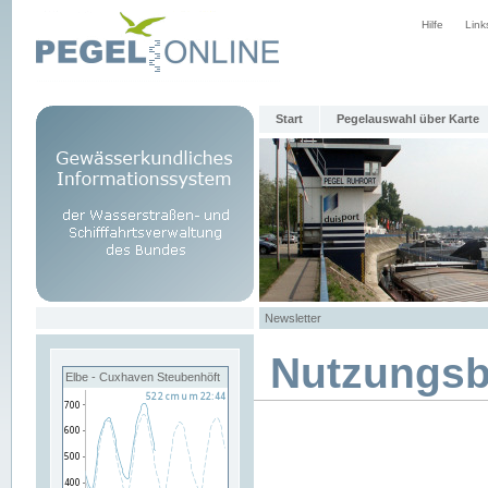
Hilfe
Link
Start
Pegelauswahl über Karte
Newsletter
Nutzungs
Elbe - Cuxhaven Steubenhöft