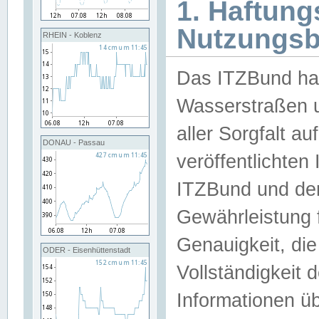
1. Haftun
Nutzungs
RHEIN - Koblenz
Das ITZBund han
Wasserstraßen u
aller Sorgfalt au
DONAU - Passau
veröffentlichte
ITZBund und de
Gewährleistung fü
Genauigkeit, die 
ODER - Eisenhüttenstadt
Vollständigkeit
Informationen 