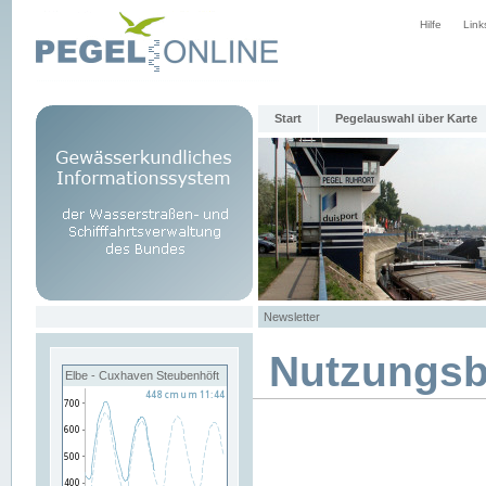
Hilfe
Link
Start
Pegelauswahl über Karte
Newsletter
Nutzungs
Elbe - Cuxhaven Steubenhöft