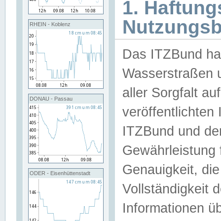
1. Haftun
Nutzungs
RHEIN - Koblenz
Das ITZBund han
Wasserstraßen u
aller Sorgfalt au
DONAU - Passau
veröffentlichte
ITZBund und de
Gewährleistung fü
Genauigkeit, die 
ODER - Eisenhüttenstadt
Vollständigkeit
Informationen 