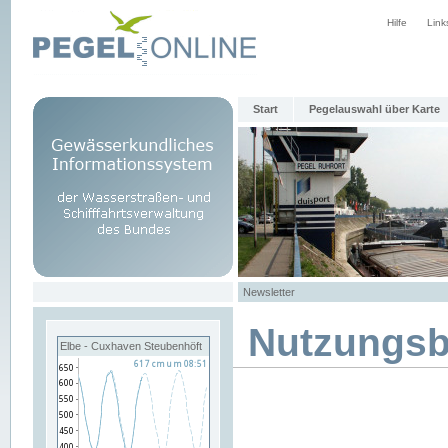
Hilfe
Link
Start
Pegelauswahl über Karte
Newsletter
Nutzungs
Elbe - Cuxhaven Steubenhöft