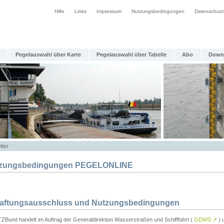
Hilfe
Links
Impressum
Nutzungsbedingungen
Datenschutz
Pegelauswahl über Karte
Pegelauswahl über Tabelle
Abo
Down
tter
zungsbedingungen PEGELONLINE
Haftungsausschluss und Nutzungsbedingungen
TZBund handelt im Auftrag der Generaldirektion Wasserstraßen und Schifffahrt (
GDWS
↗
) u