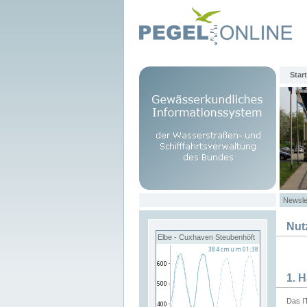
Start
Newsle
Nut
Elbe - Cuxhaven Steubenhöft
1. 
Das I