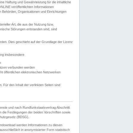
e Haftung und Gewährleistung für die inhaltliche
ELONLINE veröffentlichten Informationen
n Behörden, Organisationen und Einrichtungen
ieller Art, die aus der Nutzung bzw.
hnische Störungen entstanden sind, sind
rden. Dies geschieht auf der Grundlage der Lizenz
zung insbesondere
n
ätzen verbunden werden
ht öffentlichen elektronischen Netzwerken
n. Für den Inhalt der verlinkten Seiten sind
ienste und nach Rundfunkstaatsvertrag Abschnitt
 die Festlegungen der beiden Vorschriften sowie
hutzgesetz (BDSG).
endownload werden Informationen zu diesen
usschließlich in anonymisierter Form statistisch