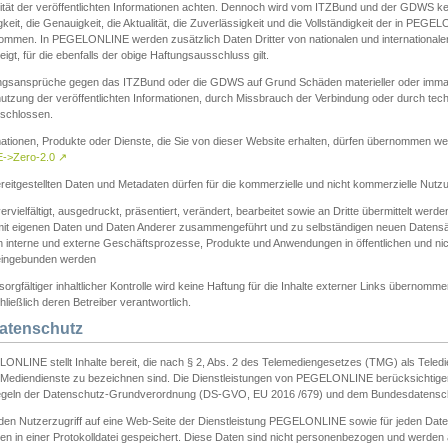
ität der veröffentlichten Informationen achten. Dennoch wird vom ITZBund und der GDWS kein
gkeit, die Genauigkeit, die Aktualität, die Zuverlässigkeit und die Vollständigkeit der in PEG
ommen. In PEGELONLINE werden zusätzlich Daten Dritter von nationalen und internationale
igt, für die ebenfalls der obige Haftungsausschluss gilt.
ngsansprüche gegen das ITZBund oder die GDWS auf Grund Schäden materieller oder immater
utzung der veröffentlichten Informationen, durch Missbrauch der Verbindung oder durch tec
schlossen.
mationen, Produkte oder Dienste, die Sie von dieser Website erhalten, dürfen übernommen we
->Zero-2.0
↗
reitgestellten Daten und Metadaten dürfen für die kommerzielle und nicht kommerzielle Nut
ervielfältigt, ausgedruckt, präsentiert, verändert, bearbeitet sowie an Dritte übermittelt werde
mit eigenen Daten und Daten Anderer zusammengeführt und zu selbständigen neuen Datens
in interne und externe Geschäftsprozesse, Produkte und Anwendungen in öffentlichen und nic
eingebunden werden
sorgfältiger inhaltlicher Kontrolle wird keine Haftung für die Inhalte externer Links übernomme
ließlich deren Betreiber verantwortlich.
Datenschutz
ONLINE stellt Inhalte bereit, die nach § 2, Abs. 2 des Telemediengesetzes (TMG) als Teled
s Mediendienste zu bezeichnen sind. Die Dienstleistungen von PEGELONLINE berücksichtigen
egeln der Datenschutz-Grundverordnung (DS-GVO, EU 2016 /679) und dem Bundesdatensc
eden Nutzerzugriff auf eine Web-Seite der Dienstleistung PEGELONLINE sowie für jeden Dat
en in einer Protokolldatei gespeichert. Diese Daten sind nicht personenbezogen und werden a