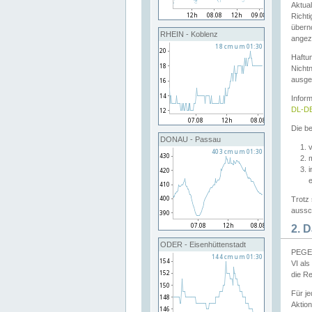
Aktual
Richti
übern
RHEIN - Koblenz
angeze
Haftu
Nichtn
ausge
Infor
DL-DE
Die be
DONAU - Passau
v
Trotz 
aussch
2. 
ODER - Eisenhüttenstadt
PEGEL
VI al
die R
Für j
Aktion