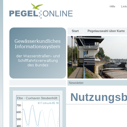
Hilfe
Link
Start
Pegelauswahl über Karte
Newsletter
Nutzungs
Elbe - Cuxhaven Steubenhöft