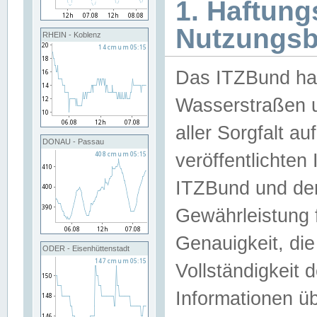
1. Haftun
Nutzungs
RHEIN - Koblenz
Das ITZBund han
Wasserstraßen u
aller Sorgfalt au
DONAU - Passau
veröffentlichte
ITZBund und de
Gewährleistung fü
Genauigkeit, die 
ODER - Eisenhüttenstadt
Vollständigkeit
Informationen 