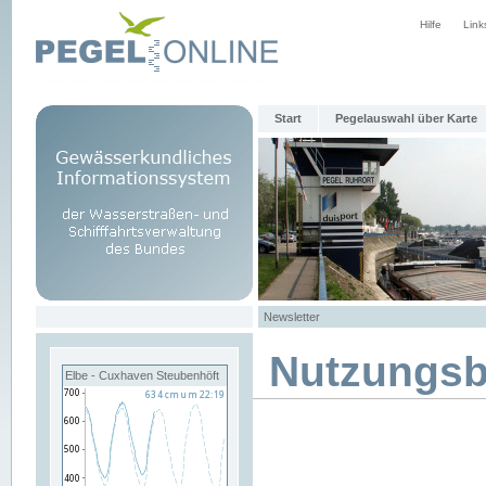
Hilfe
Link
Start
Pegelauswahl über Karte
Newsletter
Nutzungs
Elbe - Cuxhaven Steubenhöft