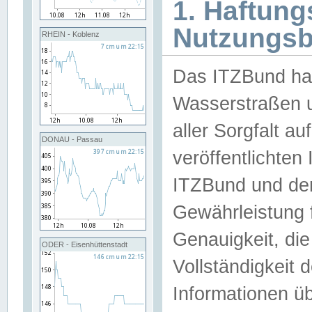
1. Haftun
Nutzungs
RHEIN - Koblenz
Das ITZBund han
Wasserstraßen u
aller Sorgfalt au
DONAU - Passau
veröffentlichte
ITZBund und de
Gewährleistung fü
Genauigkeit, die 
ODER - Eisenhüttenstadt
Vollständigkeit
Informationen 